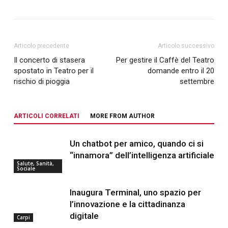
Articolo precedente
Articolo successivo
Il concerto di stasera
Per gestire il Caffè del Teatro
spostato in Teatro per il
domande entro il 20
rischio di pioggia
settembre
ARTICOLI CORRELATI
MORE FROM AUTHOR
Un chatbot per amico, quando ci si
“innamora” dell’intelligenza artificiale
Salute, Sanità,
Sociale
Inaugura Terminal, uno spazio per
l’innovazione e la cittadinanza
digitale
Carpi