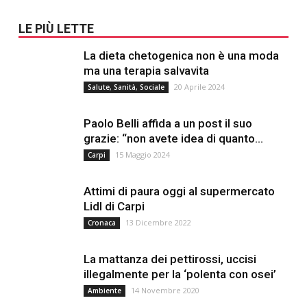
LE PIÙ LETTE
La dieta chetogenica non è una moda
ma una terapia salvavita
20 Aprile 2024
Salute, Sanità, Sociale
Paolo Belli affida a un post il suo
grazie: “non avete idea di quanto...
15 Maggio 2024
Carpi
Attimi di paura oggi al supermercato
Lidl di Carpi
13 Dicembre 2022
Cronaca
La mattanza dei pettirossi, uccisi
illegalmente per la ‘polenta con osei’
14 Novembre 2020
Ambiente