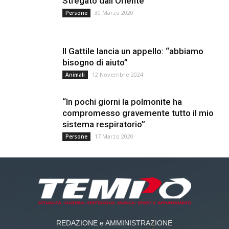
Stregato dall’Oriente
30 Marzo 2020
Persone
Il Gattile lancia un appello: “abbiamo
bisogno di aiuto”
12 Novembre 2024
Animali
“In pochi giorni la polmonite ha
compromesso gravemente tutto il mio
sistema respiratorio”
17 Marzo 2020
Persone
REDAZIONE e AMMINISTRAZIONE