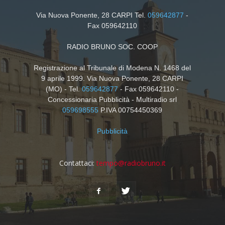
Via Nuova Ponente, 28 CARPI Tel.
059642877
-
Fax 059642110
RADIO BRUNO SOC. COOP
Registrazione al Tribunale di Modena N. 1468 del
9 aprile 1999. Via Nuova Ponente, 28 CARPI
(MO) - Tel.
059642877
- Fax 059642110 -
Concessionaria Pubblicità - Multiradio srl
059698555
P.IVA 00754450369
Pubblicità
Contattaci:
tempo@radiobruno.it