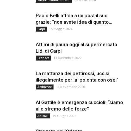
Salute, Sanità, Sociale
Paolo Belli affida a un post il suo
grazie: “non avete idea di quanto...
15 Maggio 2024
Carpi
Attimi di paura oggi al supermercato
Lidl di Carpi
13 Dicembre 2022
Cronaca
La mattanza dei pettirossi, uccisi
illegalmente per la ‘polenta con osei’
14 Novembre 2020
Ambiente
Al Gattile è emergenza cuccioli: “siamo
allo stremo delle forze”
19 Giugno 2024
Animali