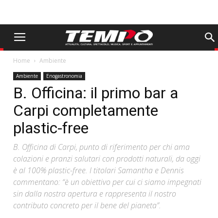
Home
Ambiente
Ambiente
Enogastronomia
B. Officina: il primo bar a
Carpi completamente
plastic-free
B. Officina di Carpi, punto di riferimento per chi ama
colazioni e pranzi salutari con prodotti naturali, da oggi
è al 100% plastic-free. I titolari Samantha e Dennis
commentano: “è un obiettivo per cui ci siamo impegnati
sin dalla nostra apertura e rappresenta il nostro
contributo concreto per il bene del pianeta”.