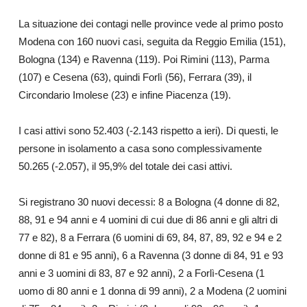
La situazione dei contagi nelle province vede al primo posto
Modena con 160 nuovi casi, seguita da Reggio Emilia (151),
Bologna (134) e Ravenna (119). Poi Rimini (113), Parma
(107) e Cesena (63), quindi Forlì (56), Ferrara (39), il
Circondario Imolese (23) e infine Piacenza (19).
I casi attivi sono 52.403 (-2.143 rispetto a ieri). Di questi, le
persone in isolamento a casa sono complessivamente
50.265 (-2.057), il 95,9% del totale dei casi attivi.
Si registrano 30 nuovi decessi: 8 a Bologna (4 donne di 82,
88, 91 e 94 anni e 4 uomini di cui due di 86 anni e gli altri di
77 e 82), 8 a Ferrara (6 uomini di 69, 84, 87, 89, 92 e 94 e 2
donne di 81 e 95 anni), 6 a Ravenna (3 donne di 84, 91 e 93
anni e 3 uomini di 83, 87 e 92 anni), 2 a Forlì-Cesena (1
uomo di 80 anni e 1 donna di 99 anni), 2 a Modena (2 uomini