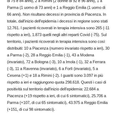
di 75 e 84 anni), 2 a Rimini (2 donne di 92 e 96 anni), 1 a
Parma (1 uomo di 73 anni) e 1 a Reggio Emilia (1 uomo di
66 anni). Non risultano decessi in provincia di Piacenza. In
totale, dall’inizio dell’epidemia i decessi in regione sono stati
12.761. I pazienti ricoverati in terapia intensiva sono 265 (-11
rispetto a ieri), 1.873 quelli negli altri reparti Covid (-75). Sul
territorio, i pazienti ricoverati in terapia intensiva sono così
distribuiti: 10 a Piacenza (numero invariato rispetto a ieri), 30
a Parma (-2), 28 a Reggio Emilia (-1), 43 a Modena
(invariato), 72 a Bologna (-3), 10 a Imola (-1), 32 a Ferrara
(-3), 11 a Ravenna (invariato), 6 a Forlì (invariato), 5 a
Cesena (+1) e 18 a Rimini (-2). I guariti sono 3.097 in più
rispetto a ieri e raggiungono quota 298.618. Questi i casi di
positività sul territorio dall’inizio dell’epidemia: 22.684 a
Piacenza (+19 rispetto a ieri, di cui 6 sintomatici), 25.706 a
Parma (+107, di cui 65 sintomatici), 43.975 a Reggio Emilia
(+151, di cui 98 sintomatici).