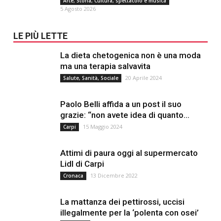
Arte, Storia, Cultura, spettacolo e musica
5 Agosto 2026
LE PIÙ LETTE
La dieta chetogenica non è una moda
ma una terapia salvavita
20 Aprile 2024
Salute, Sanità, Sociale
Paolo Belli affida a un post il suo
grazie: “non avete idea di quanto...
15 Maggio 2024
Carpi
Attimi di paura oggi al supermercato
Lidl di Carpi
13 Dicembre 2022
Cronaca
La mattanza dei pettirossi, uccisi
illegalmente per la ‘polenta con osei’