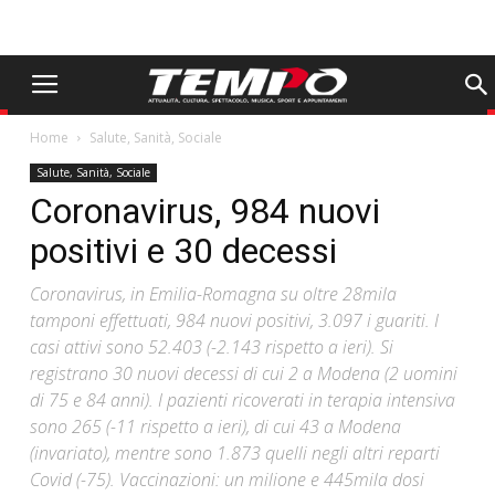
Home
Salute, Sanità, Sociale
Salute, Sanità, Sociale
Coronavirus, 984 nuovi
positivi e 30 decessi
Coronavirus, in Emilia-Romagna su oltre 28mila
tamponi effettuati, 984 nuovi positivi, 3.097 i guariti. I
casi attivi sono 52.403 (-2.143 rispetto a ieri). Si
registrano 30 nuovi decessi di cui 2 a Modena (2 uomini
di 75 e 84 anni). I pazienti ricoverati in terapia intensiva
sono 265 (-11 rispetto a ieri), di cui 43 a Modena
(invariato), mentre sono 1.873 quelli negli altri reparti
Covid (-75). Vaccinazioni: un milione e 445mila dosi