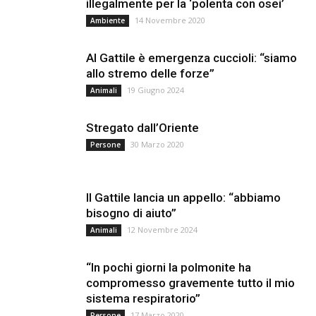
illegalmente per la ‘polenta con osei’
14 Novembre 2020
Ambiente
Al Gattile è emergenza cuccioli: “siamo
allo stremo delle forze”
19 Giugno 2024
Animali
Stregato dall’Oriente
30 Marzo 2020
Persone
Il Gattile lancia un appello: “abbiamo
bisogno di aiuto”
12 Novembre 2024
Animali
“In pochi giorni la polmonite ha
compromesso gravemente tutto il mio
sistema respiratorio”
17 Marzo 2020
Persone