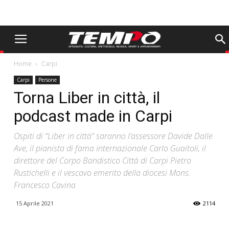
Home
Carpi
Carpi
Persone
Torna Liber in città, il
podcast made in Carpi
Ospiti di “Liber in città” saranno l’assessore Davide Dalle
Ave, il pianista di fama internazionale Carlo Guaitoli, il
direttore del Corpo Bandistico Città di Carpi Pietro
Rustichelli e il vescovo emerito della diocesi Mons.
Francesco Cavina
15 Aprile 2021
2114