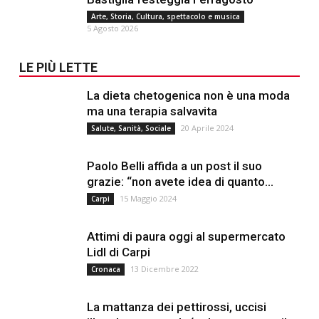
Arte, Storia, Cultura, spettacolo e musica
5 Agosto 2026
LE PIÙ LETTE
La dieta chetogenica non è una moda
ma una terapia salvavita
20 Aprile 2024
Salute, Sanità, Sociale
Paolo Belli affida a un post il suo
grazie: “non avete idea di quanto...
15 Maggio 2024
Carpi
Attimi di paura oggi al supermercato
Lidl di Carpi
13 Dicembre 2022
Cronaca
La mattanza dei pettirossi, uccisi