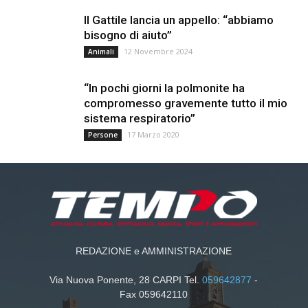
Il Gattile lancia un appello: “abbiamo
bisogno di aiuto”
12 Novembre 2024
Animali
“In pochi giorni la polmonite ha
compromesso gravemente tutto il mio
sistema respiratorio”
17 Marzo 2020
Persone
REDAZIONE e AMMINISTRAZIONE
Via Nuova Ponente, 28 CARPI Tel.
059642877
-
Fax 059642110