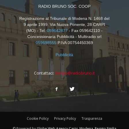
RADIO BRUNO SOC. COOP
Registrazione al Tribunale di Modena N. 1468 del
9 aprile 1999. Via Nuova Ponente, 28 CARPI
(MO) - Tel.
059642877
- Fax 059642110 -
Concessionaria Pubblicità - Multiradio srl
059698555
P.IVA 00754450369
Pubblicità
Contattaci:
tempo@radiobruno.it
Cookie Policy
Privacy Policy
Trasparenza
© Powered by
Globe Web Agency Carpi, Modena, Reggio Emilia