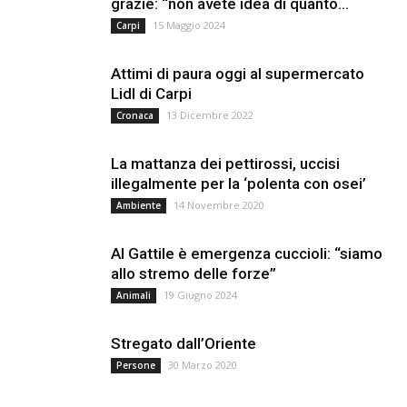
grazie: “non avete idea di quanto...
15 Maggio 2024
Carpi
Attimi di paura oggi al supermercato
Lidl di Carpi
13 Dicembre 2022
Cronaca
La mattanza dei pettirossi, uccisi
illegalmente per la ‘polenta con osei’
14 Novembre 2020
Ambiente
Al Gattile è emergenza cuccioli: “siamo
allo stremo delle forze”
19 Giugno 2024
Animali
Stregato dall’Oriente
30 Marzo 2020
Persone