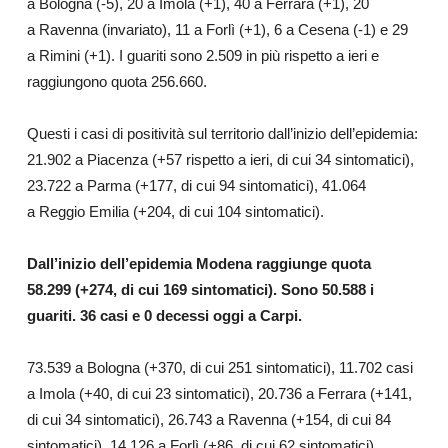
a Bologna (-5), 20 a Imola (+1), 40 a Ferrara (+1), 20
a Ravenna (invariato), 11 a Forlì (+1), 6 a Cesena (-1) e 29
a Rimini (+1). I guariti sono 2.509 in più rispetto a ieri e
raggiungono quota 256.660.
Questi i casi di positività sul territorio dall’inizio dell’epidemia:
21.902 a Piacenza (+57 rispetto a ieri, di cui 34 sintomatici),
23.722 a Parma (+177, di cui 94 sintomatici), 41.064
a Reggio Emilia (+204, di cui 104 sintomatici).
Dall’inizio dell’epidemia Modena raggiunge quota
58.299 (+274, di cui 169 sintomatici).
Sono
50.588
i
guariti. 36 casi e 0 decessi oggi a Carpi.
73.539 a Bologna (+370, di cui 251 sintomatici), 11.702 casi
a Imola (+40, di cui 23 sintomatici), 20.736 a Ferrara (+141,
di cui 34 sintomatici), 26.743 a Ravenna (+154, di cui 84
sintomatici), 14.126 a Forlì (+86, di cui 62 sintomatici),