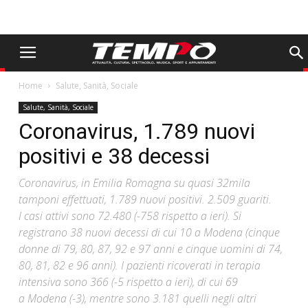
Home
Salute, Sanità, Sociale
Salute, Sanità, Sociale
Coronavirus, 1.789 nuovi
positivi e 38 decessi
Coronavirus, in Emilia Romagna su quasi 32mila
tamponi effettuati, 1.789 nuovi positivi. 2.509 guariti.
I casi attivi sono 72.480 (-758 rispetto a ieri). Si
registrano 38 nuovi decessi di cui 10 a Modena (cinque
donne di 79, 80, 87, 92 e 97 anni e cinque uomini di 74,
80, 81, 82 e 96 anni). I pazienti ricoverati in terapia
intensiva sono 366 (-5 rispetto a ieri), di cui 69
a Modena (-3), mentre sono 3.181 quelli negli altri