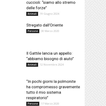
cuccioli: “siamo allo stremo
delle forze”
19 Giugno 2024
Animali
Stregato dall’Oriente
30 Marzo 2020
Persone
Il Gattile lancia un appello:
“abbiamo bisogno di aiuto”
12 Novembre 2024
Animali
“In pochi giorni la polmonite
ha compromesso gravemente
tutto il mio sistema
respiratorio”
17 Marzo 2020
Persone