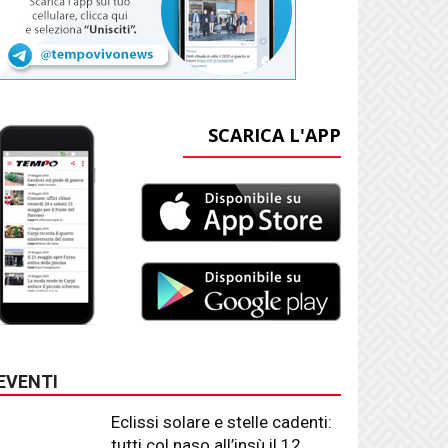
SCARICA L'APP
EVENTI
Eclissi solare e stelle cadenti:
tutti col naso all’insù il 12