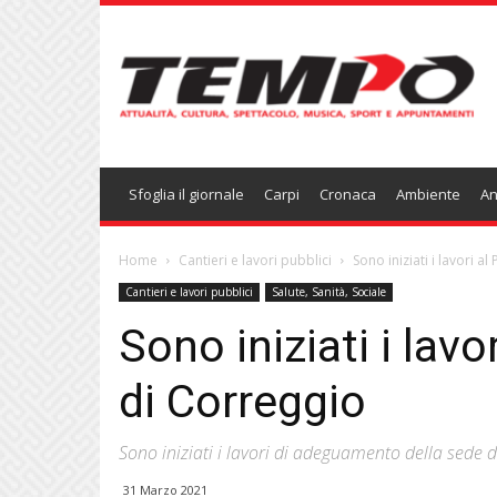
Temponews
Sfoglia il giornale
Carpi
Cronaca
Ambiente
An
Home
Cantieri e lavori pubblici
Sono iniziati i lavori 
Cantieri e lavori pubblici
Salute, Sanità, Sociale
Sono iniziati i lav
di Correggio
Sono iniziati i lavori di adeguamento della sede 
31 Marzo 2021