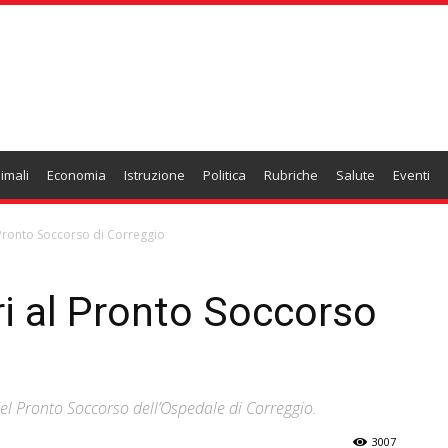
imali
Economia
Istruzione
Politica
Rubriche
Salute
Eventi
al Pronto Soccorso di Correggio
ori al Pronto Soccorso
del Pronto Soccorso dell’Ospedale di Correggio.
3007