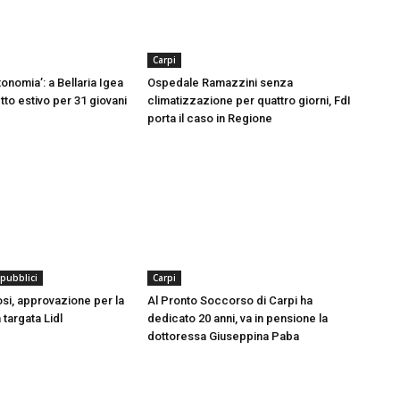
Carpi
onomia’: a Bellaria Igea
Ospedale Ramazzini senza
tto estivo per 31 giovani
climatizzazione per quattro giorni, FdI
porta il caso in Regione
 pubblici
Carpi
si, approvazione per la
Al Pronto Soccorso di Carpi ha
 targata Lidl
dedicato 20 anni, va in pensione la
dottoressa Giuseppina Paba