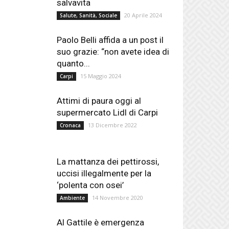
salvavita
20 Aprile 2024
Salute, Sanità, Sociale
Paolo Belli affida a un post il
suo grazie: “non avete idea di
quanto...
15 Maggio 2024
Carpi
Attimi di paura oggi al
supermercato Lidl di Carpi
13 Dicembre 2022
Cronaca
La mattanza dei pettirossi,
uccisi illegalmente per la
‘polenta con osei’
14 Novembre 2020
Ambiente
Al Gattile è emergenza