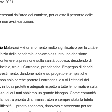
tate 2021.
ressati dall’area del cantiere, per questo il percorso delle
a non avrà variazioni.
ia Malavasi
– è un momento molto significativo per la città e
 a inizio della pandemia, abbiamo assunto una decisione
e contenere la pressione sulla sanità pubblica, decidendo di
nciale, tra cui Correggio, prendendoci l’impegno di riaprirli
vestimento, dandone notizie su progetto e tempistiche
non solo perché porterà i correggesi e tutti i cittadini del
n locali protetti e adeguati rispetto a tutte le normative sulla
nza, di cui tutti abbiamo un grande bisogno. Come comunità
la nostra priorità di amministratori è sempre stata la tutela
n difficoltà. Il pronto soccorso, rinnovato e attrezzato per far