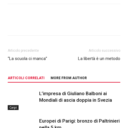
Articolo precedente
Articolo successivo
“La scuola ci manca”
La libertà è un metodo
ARTICOLI CORRELATI
MORE FROM AUTHOR
L’impresa di Giuliano Balboni ai
Mondiali di ascia doppia in Svezia
Carpi
Europei di Parigi: bronzo di Paltrinieri
nella 5 km