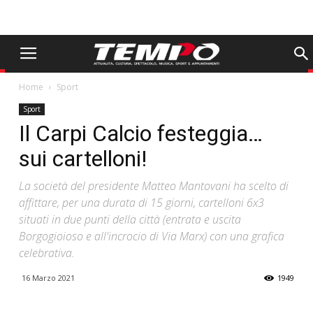
Home
Sport
Sport
Il Carpi Calcio festeggia…
sui cartelloni!
La società del presidente Matteo Mantovani ha scelto di
affittare, per una durata di 15 giorni, cartelloni 6x3
situati in due punti della città (entrata e uscita
Borgogioioso e all'incrocio di Via Marx) con una grafica
celebrativa.
16 Marzo 2021
1949