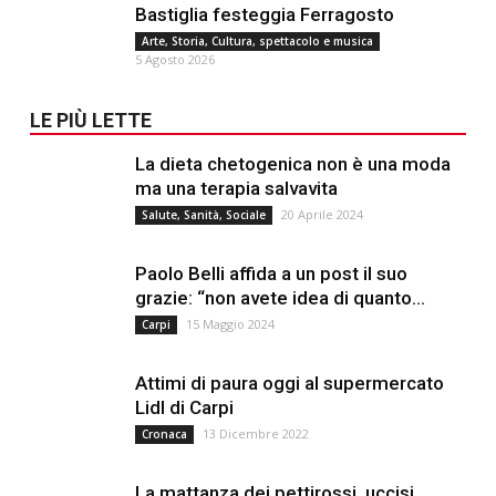
Bastiglia festeggia Ferragosto
Arte, Storia, Cultura, spettacolo e musica
5 Agosto 2026
LE PIÙ LETTE
La dieta chetogenica non è una moda
ma una terapia salvavita
20 Aprile 2024
Salute, Sanità, Sociale
Paolo Belli affida a un post il suo
grazie: “non avete idea di quanto...
15 Maggio 2024
Carpi
Attimi di paura oggi al supermercato
Lidl di Carpi
13 Dicembre 2022
Cronaca
La mattanza dei pettirossi, uccisi