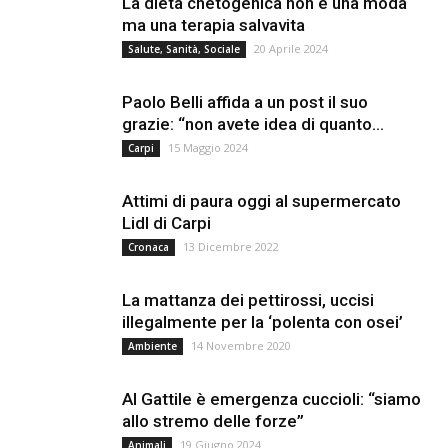
La dieta chetogenica non è una moda
ma una terapia salvavita
20 Aprile 2024
Salute, Sanità, Sociale
Paolo Belli affida a un post il suo
grazie: “non avete idea di quanto...
15 Maggio 2024
Carpi
Attimi di paura oggi al supermercato
Lidl di Carpi
13 Dicembre 2022
Cronaca
La mattanza dei pettirossi, uccisi
illegalmente per la ‘polenta con osei’
14 Novembre 2020
Ambiente
Al Gattile è emergenza cuccioli: “siamo
allo stremo delle forze”
19 Giugno 2024
Animali