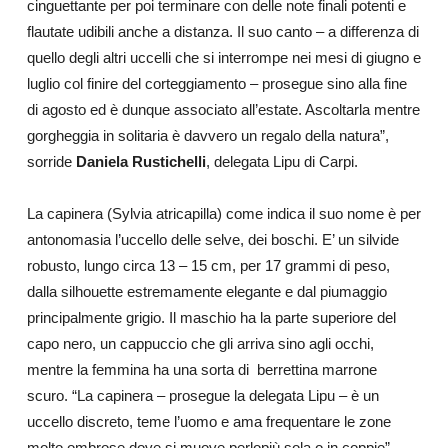
cinguettante per poi terminare con delle note finali potenti e
flautate udibili anche a distanza. Il suo canto – a differenza di
quello degli altri uccelli che si interrompe nei mesi di giugno e
luglio col finire del corteggiamento – prosegue sino alla fine
di agosto ed è dunque associato all’estate. Ascoltarla mentre
gorgheggia in solitaria è davvero un regalo della natura”,
sorride
Daniela Rustichelli
, delegata Lipu di Carpi.
La capinera (Sylvia atricapilla) come indica il suo nome è per
antonomasia l’uccello delle selve, dei boschi.
E’ un silvide
robusto, lungo circa 13 – 15 cm, per 17 grammi di peso,
dalla silhouette estremamente elegante e dal piumaggio
principalmente grigio. Il maschio ha la parte superiore del
capo nero, un cappuccio che gli arriva sino agli occhi,
mentre la femmina ha una sorta di
berrettina
marrone
scuro. “La capinera – prosegue la delegata Lipu – è un
uccello discreto, teme l’uomo e ama frequentare le
zone
molto ombrose dove si muove perlopiù sola o in coppie”.