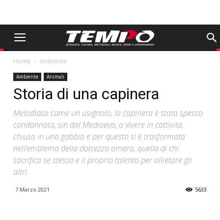
Home
Ambiente
Ambiente
Animali
Storia di una capinera
Melodiosa come un usignolo, la capinera è stata spesso
condannata, sin dal Medioevo, a vivere in cattività,
chiusa in una gabbia e per questo si è trasformata
nell’emblema della dolcezza amara, quella di chi
sacrifica se stesso e il proprio talento per allietare gli
altri.
7 Marzo 2021
5633