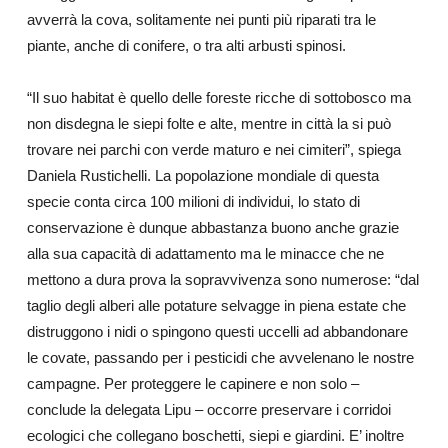
avverrà la cova, solitamente nei punti più riparati tra le
piante, anche di conifere, o tra alti arbusti spinosi.
“Il suo habitat è quello delle foreste ricche di sottobosco ma
non disdegna le siepi folte e alte, mentre in città la si può
trovare nei parchi con verde maturo e nei cimiteri”, spiega
Daniela Rustichelli. La popolazione mondiale di questa
specie conta circa 100 milioni di individui, lo stato di
conservazione è dunque abbastanza buono anche grazie
alla sua capacità di adattamento ma le minacce che ne
mettono a dura prova la sopravvivenza sono numerose: “dal
taglio degli alberi alle potature selvagge in piena estate che
distruggono i nidi o spingono questi uccelli ad abbandonare
le covate, passando per i pesticidi che avvelenano le nostre
campagne. Per proteggere le capinere e non solo –
conclude la delegata Lipu – occorre preservare i corridoi
ecologici che collegano boschetti, siepi e giardini. E’ inoltre