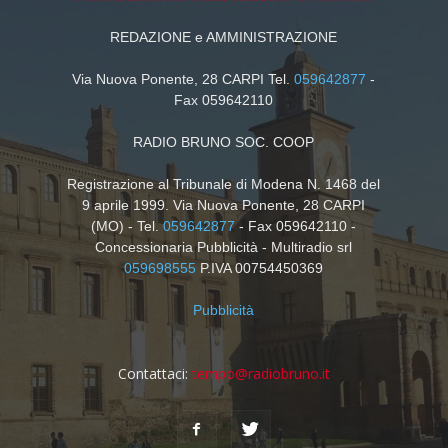
REDAZIONE e AMMINISTRAZIONE
Via Nuova Ponente, 28 CARPI Tel.
059642877
-
Fax 059642110
RADIO BRUNO SOC. COOP
Registrazione al Tribunale di Modena N. 1468 del
9 aprile 1999. Via Nuova Ponente, 28 CARPI
(MO) - Tel.
059642877
- Fax 059642110 -
Concessionaria Pubblicità - Multiradio srl
059698555
P.IVA 00754450369
Pubblicità
Contattaci:
tempo@radiobruno.it