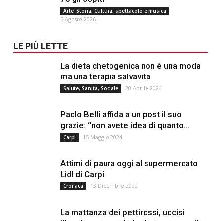
Arte, Storia, Cultura, spettacolo e musica
5 Agosto 2026
LE PIÙ LETTE
La dieta chetogenica non è una moda
ma una terapia salvavita
20 Aprile 2024
Salute, Sanità, Sociale
Paolo Belli affida a un post il suo
grazie: “non avete idea di quanto...
15 Maggio 2024
Carpi
Attimi di paura oggi al supermercato
Lidl di Carpi
13 Dicembre 2022
Cronaca
La mattanza dei pettirossi, uccisi