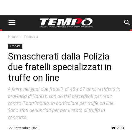
Home
Cronaca
Cronaca
Smascherati dalla Polizia
due fratelli specializzati in
truffe on line
A finire nei guai due fratelli, di 46 e 57 anni, residenti in
provincia di Varese, con diversi precedenti per reati
contro il patrimonio, in particolare per truffe on line.
Sono stati denunciati per per il reato di truffa in
concorso.
22 Settembre 2020
2123