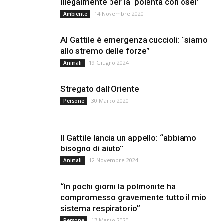
illegalmente per la ‘polenta con osei’
14 Novembre 2020
Ambiente
Al Gattile è emergenza cuccioli: “siamo
allo stremo delle forze”
19 Giugno 2024
Animali
Stregato dall’Oriente
30 Marzo 2020
Persone
Il Gattile lancia un appello: “abbiamo
bisogno di aiuto”
12 Novembre 2024
Animali
“In pochi giorni la polmonite ha
compromesso gravemente tutto il mio
sistema respiratorio”
17 Marzo 2020
Persone