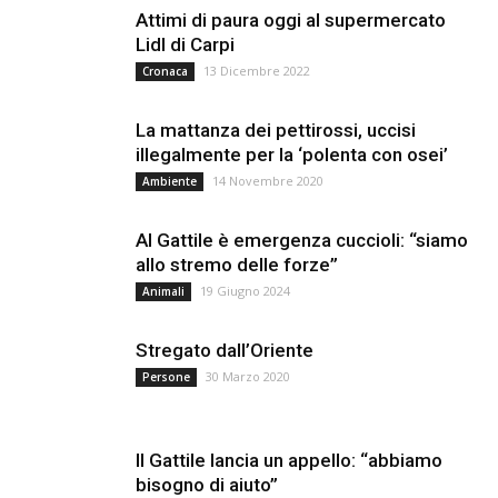
Attimi di paura oggi al supermercato
Lidl di Carpi
13 Dicembre 2022
Cronaca
La mattanza dei pettirossi, uccisi
illegalmente per la ‘polenta con osei’
14 Novembre 2020
Ambiente
Al Gattile è emergenza cuccioli: “siamo
allo stremo delle forze”
19 Giugno 2024
Animali
Stregato dall’Oriente
30 Marzo 2020
Persone
Il Gattile lancia un appello: “abbiamo
bisogno di aiuto”