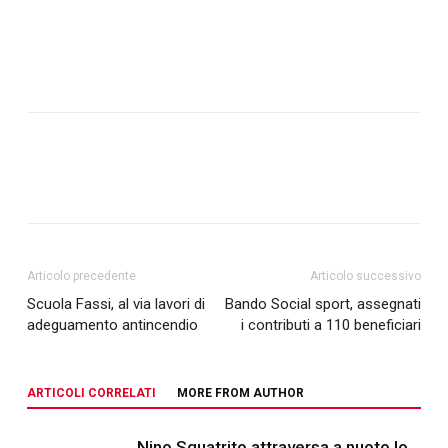
Articolo precedente
Articolo successivo
Scuola Fassi, al via lavori di
Bando Social sport, assegnati
adeguamento antincendio
i contributi a 110 beneficiari
ARTICOLI CORRELATI
MORE FROM AUTHOR
Nino Squatrito attraversa a nuoto lo