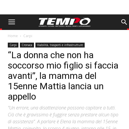
Home
Carpi
Carpi
Cronaca
Viabilità, trasporti e infrastrutture
“La donna che non ha
soccorso mio figlio si faccia
avanti”, la mamma del
15enne Mattia lancia un
appello
"Un errore, una disattenzione possono capitare a tutti.
Ciò che è gravissimo è fuggire senza prestare alcun tipo
di assistenza”. A parlare è Elena la mamma del 15enne
Mattia, coinvolto, lo scorso 4 giugno, intorno alle 15, in