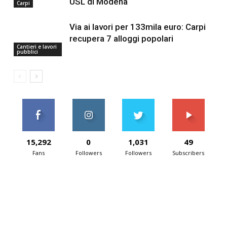
USL di Modena
Carpi
Via ai lavori per 133mila euro: Carpi
recupera 7 alloggi popolari
Cantieri e lavori
pubblici
15,292
0
1,031
49
Fans
Followers
Followers
Subscribers