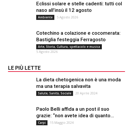
Eclissi solare e stelle cadenti: tutti col
naso all’insù il 12 agosto
5 Agosto 2026
Ambiente
Cotechino a colazione e cocomerata:
Bastiglia festeggia Ferragosto
Arte, Storia, Cultura, spettacolo e musica
5 Agosto 2026
LE PIÙ LETTE
La dieta chetogenica non è una moda
ma una terapia salvavita
20 Aprile 2024
Salute, Sanità, Sociale
Paolo Belli affida a un post il suo
grazie: “non avete idea di quanto...
15 Maggio 2024
Carpi