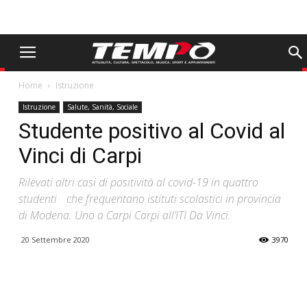
Home
Istruzione
Istruzione
Salute, Sanità, Sociale
Studente positivo al Covid al
Vinci di Carpi
Rilevati altri casi di positività al covid-19 in quattro
studenti che frequentano istituti scolastici in provincia
di Modena. Uno a Carpi Carpi all’ITI Da Vinci.
20 Settembre 2020
3970