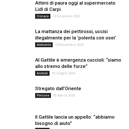
Attimi di paura oggi al supermercato
Lidl di Carpi
13 Dicembre 2022
Cronaca
La mattanza dei pettirossi, uccisi
illegalmente per la ‘polenta con osei’
14 Novembre 2020
Ambiente
Al Gattile è emergenza cuccioli: “siamo
allo stremo delle forze”
19 Giugno 2024
Animali
Stregato dall’Oriente
30 Marzo 2020
Persone
Il Gattile lancia un appello: “abbiamo
bisogno di aiuto”