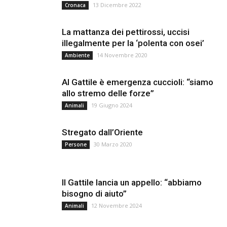
13 Dicembre 2022
Cronaca
La mattanza dei pettirossi, uccisi
illegalmente per la ‘polenta con osei’
14 Novembre 2020
Ambiente
Al Gattile è emergenza cuccioli: “siamo
allo stremo delle forze”
19 Giugno 2024
Animali
Stregato dall’Oriente
30 Marzo 2020
Persone
Il Gattile lancia un appello: “abbiamo
bisogno di aiuto”
12 Novembre 2024
Animali