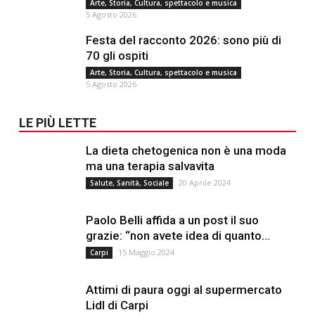
Arte, Storia, Cultura, spettacolo e musica
5 Agosto 2026
Festa del racconto 2026: sono più di
70 gli ospiti
Arte, Storia, Cultura, spettacolo e musica
5 Agosto 2026
LE PIÙ LETTE
La dieta chetogenica non è una moda
ma una terapia salvavita
20 Aprile 2024
Salute, Sanità, Sociale
Paolo Belli affida a un post il suo
grazie: “non avete idea di quanto...
15 Maggio 2024
Carpi
Attimi di paura oggi al supermercato
Lidl di Carpi