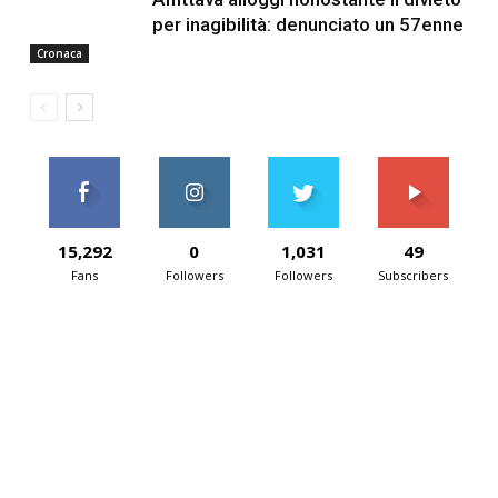
per inagibilità: denunciato un 57enne
Cronaca
15,292
0
1,031
49
Fans
Followers
Followers
Subscribers