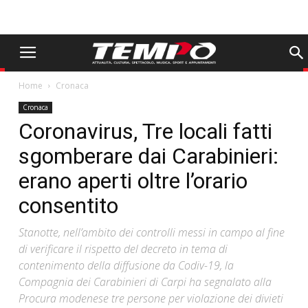
Home
Cronaca
Cronaca
Coronavirus, Tre locali fatti
sgomberare dai Carabinieri:
erano aperti oltre l’orario
consentito
Stanotte, nell’ambito dei controlli messi in campo al fine
di verificare il rispetto del decreto in tema di
contenimento della diffusione da Codiv-19, la
Compagnia dei Carabinieri di Carpi ha segnalato alla
Procura modenese tre persone per violazione dei divieti