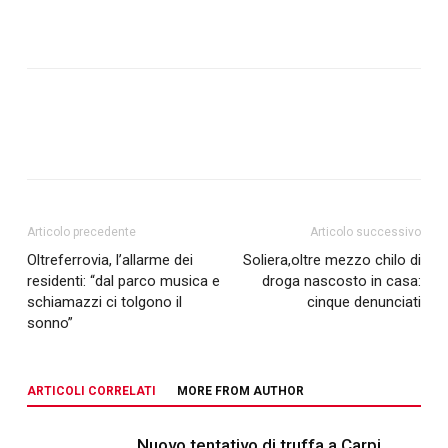
Articolo precedente
Articolo successivo
Oltreferrovia, l’allarme dei
Soliera,oltre mezzo chilo di
residenti: “dal parco musica e
droga nascosto in casa:
schiamazzi ci tolgono il
cinque denunciati
sonno”
ARTICOLI CORRELATI
MORE FROM AUTHOR
Nuovo tentativo di truffa a Carpi