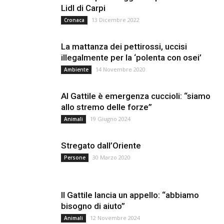
Lidl di Carpi
13 Dicembre 2022
Cronaca
La mattanza dei pettirossi, uccisi
illegalmente per la ‘polenta con osei’
14 Novembre 2020
Ambiente
Al Gattile è emergenza cuccioli: “siamo
allo stremo delle forze”
19 Giugno 2024
Animali
Stregato dall’Oriente
30 Marzo 2020
Persone
Il Gattile lancia un appello: “abbiamo
bisogno di aiuto”
12 Novembre 2024
Animali