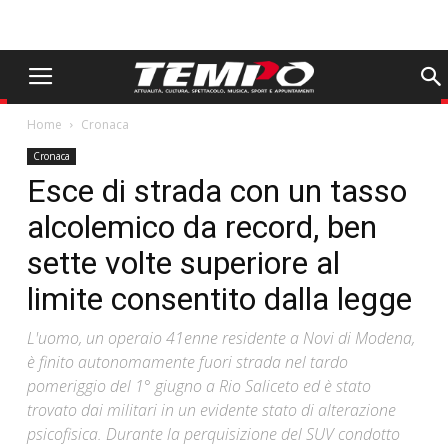
Home
Cronaca
Cronaca
Esce di strada con un tasso
alcolemico da record, ben
sette volte superiore al
limite consentito dalla legge
L'uomo, un operaio 41enne residente a Novi di Modena,
è finito autonomamente fuori strada nel tardo
pomeriggio del 1° giugno a Rio Saliceto ed è stato
trovato dai militari in un evidente stato di alterazione
psicofisica. Durante la perquisizione del SUV condotto