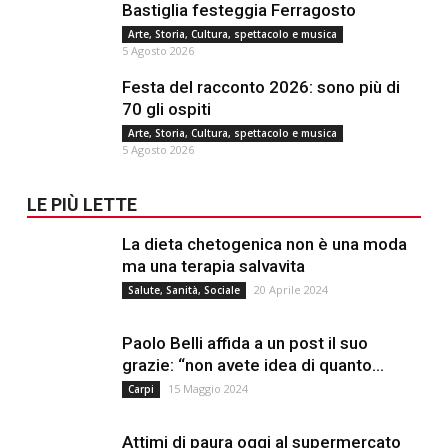
Bastiglia festeggia Ferragosto
Arte, Storia, Cultura, spettacolo e musica
5 Agosto 2026
Festa del racconto 2026: sono più di
70 gli ospiti
Arte, Storia, Cultura, spettacolo e musica
5 Agosto 2026
LE PIÙ LETTE
La dieta chetogenica non è una moda
ma una terapia salvavita
20 Aprile 2024
Salute, Sanità, Sociale
Paolo Belli affida a un post il suo
grazie: “non avete idea di quanto...
15 Maggio 2024
Carpi
Attimi di paura oggi al supermercato