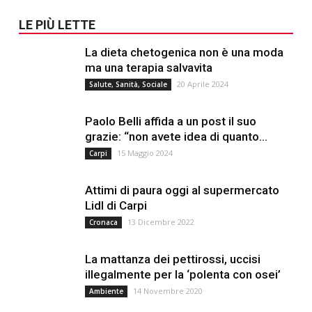
LE PIÙ LETTE
La dieta chetogenica non è una moda
ma una terapia salvavita
20 Aprile 2024
Salute, Sanità, Sociale
Paolo Belli affida a un post il suo
grazie: “non avete idea di quanto...
15 Maggio 2024
Carpi
Attimi di paura oggi al supermercato
Lidl di Carpi
13 Dicembre 2022
Cronaca
La mattanza dei pettirossi, uccisi
illegalmente per la ‘polenta con osei’
14 Novembre 2020
Ambiente