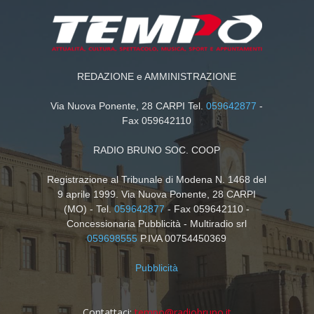
REDAZIONE e AMMINISTRAZIONE
Via Nuova Ponente, 28 CARPI Tel.
059642877
-
Fax 059642110
RADIO BRUNO SOC. COOP
Registrazione al Tribunale di Modena N. 1468 del
9 aprile 1999. Via Nuova Ponente, 28 CARPI
(MO) - Tel.
059642877
- Fax 059642110 -
Concessionaria Pubblicità - Multiradio srl
059698555
P.IVA 00754450369
Pubblicità
Contattaci:
tempo@radiobruno.it