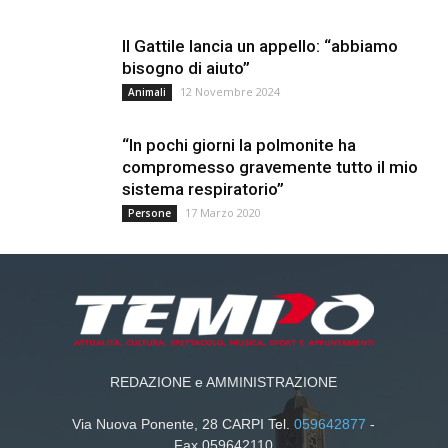
Il Gattile lancia un appello: “abbiamo
bisogno di aiuto”
12 Novembre 2024
Animali
“In pochi giorni la polmonite ha
compromesso gravemente tutto il mio
sistema respiratorio”
17 Marzo 2020
Persone
REDAZIONE e AMMINISTRAZIONE
Via Nuova Ponente, 28 CARPI Tel.
059642877
-
Fax 059642110