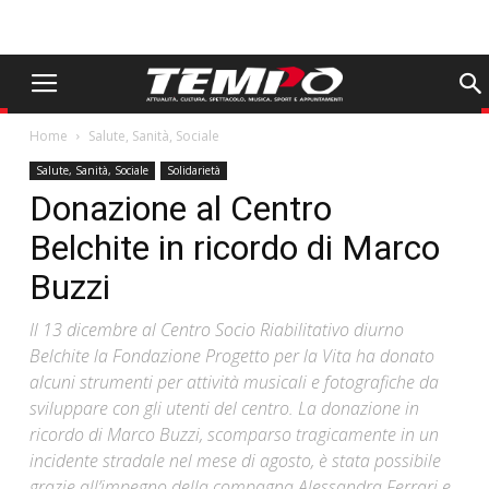
Home
Salute, Sanità, Sociale
Salute, Sanità, Sociale
Solidarietà
Donazione al Centro
Belchite in ricordo di Marco
Buzzi
Il 13 dicembre al Centro Socio Riabilitativo diurno
Belchite la Fondazione Progetto per la Vita ha donato
alcuni strumenti per attività musicali e fotografiche da
sviluppare con gli utenti del centro. La donazione in
ricordo di Marco Buzzi, scomparso tragicamente in un
incidente stradale nel mese di agosto, è stata possibile
grazie all’impegno della compagna Alessandra Ferrari e