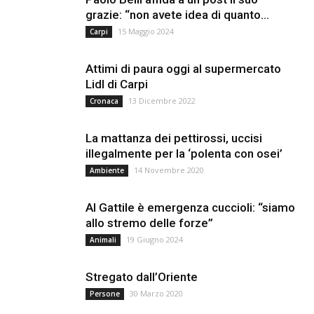
grazie: “non avete idea di quanto...
15 Maggio 2024
Carpi
Attimi di paura oggi al supermercato
Lidl di Carpi
13 Dicembre 2022
Cronaca
La mattanza dei pettirossi, uccisi
illegalmente per la ‘polenta con osei’
14 Novembre 2020
Ambiente
Al Gattile è emergenza cuccioli: “siamo
allo stremo delle forze”
19 Giugno 2024
Animali
Stregato dall’Oriente
30 Marzo 2020
Persone