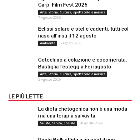
Carpi Film Fest 2026
Arte, Storia, Cultura, spettacolo e musica
7 Agosto 2026
Eclissi solare e stelle cadenti: tutti col
naso all’insù il 12 agosto
5 Agosto 2026
Ambiente
Cotechino a colazione e cocomerata:
Bastiglia festeggia Ferragosto
Arte, Storia, Cultura, spettacolo e musica
5 Agosto 2026
LE PIÙ LETTE
La dieta chetogenica non è una moda
ma una terapia salvavita
20 Aprile 2024
Salute, Sanità, Sociale
Paolo Belli affida a un post il suo