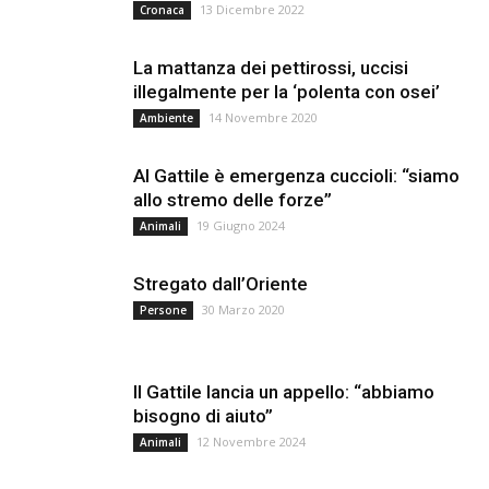
13 Dicembre 2022
Cronaca
La mattanza dei pettirossi, uccisi
illegalmente per la ‘polenta con osei’
14 Novembre 2020
Ambiente
Al Gattile è emergenza cuccioli: “siamo
allo stremo delle forze”
19 Giugno 2024
Animali
Stregato dall’Oriente
30 Marzo 2020
Persone
Il Gattile lancia un appello: “abbiamo
bisogno di aiuto”
12 Novembre 2024
Animali