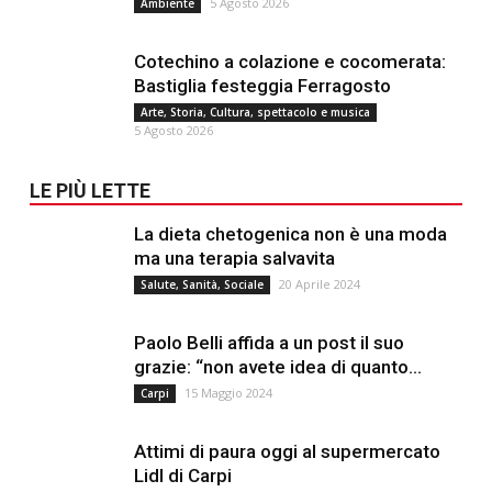
5 Agosto 2026
Ambiente
Cotechino a colazione e cocomerata:
Bastiglia festeggia Ferragosto
Arte, Storia, Cultura, spettacolo e musica
5 Agosto 2026
LE PIÙ LETTE
La dieta chetogenica non è una moda
ma una terapia salvavita
20 Aprile 2024
Salute, Sanità, Sociale
Paolo Belli affida a un post il suo
grazie: “non avete idea di quanto...
15 Maggio 2024
Carpi
Attimi di paura oggi al supermercato
Lidl di Carpi