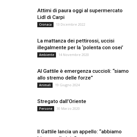
Attimi di paura oggi al supermercato
Lidl di Carpi
13 Dicembre 2022
Cronaca
La mattanza dei pettirossi, uccisi
illegalmente per la ‘polenta con osei’
14 Novembre 2020
Ambiente
Al Gattile è emergenza cuccioli: “siamo
allo stremo delle forze”
19 Giugno 2024
Animali
Stregato dall’Oriente
30 Marzo 2020
Persone
Il Gattile lancia un appello: “abbiamo