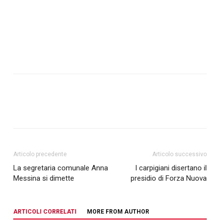
Articolo precedente
Articolo successivo
La segretaria comunale Anna
I carpigiani disertano il
Messina si dimette
presidio di Forza Nuova
ARTICOLI CORRELATI
MORE FROM AUTHOR