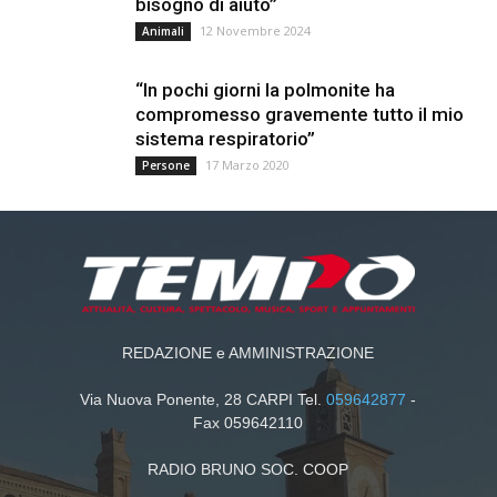
bisogno di aiuto”
12 Novembre 2024
Animali
“In pochi giorni la polmonite ha
compromesso gravemente tutto il mio
sistema respiratorio”
17 Marzo 2020
Persone
REDAZIONE e AMMINISTRAZIONE
Via Nuova Ponente, 28 CARPI Tel.
059642877
-
Fax 059642110
RADIO BRUNO SOC. COOP