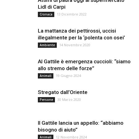
Attimi di paura oggi al supermercato
Lidl di Carpi
13 Dicembre 2022
Cronaca
La mattanza dei pettirossi, uccisi
illegalmente per la ‘polenta con osei’
14 Novembre 2020
Ambiente
Al Gattile è emergenza cuccioli: “siamo
allo stremo delle forze”
19 Giugno 2024
Animali
Stregato dall’Oriente
30 Marzo 2020
Persone
Il Gattile lancia un appello: “abbiamo
bisogno di aiuto”
12 Novembre 2024
Animali