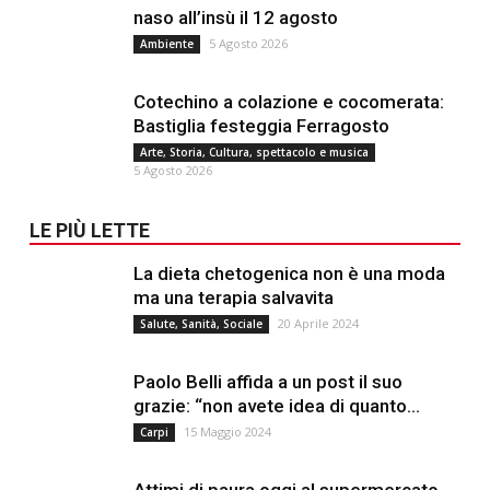
naso all’insù il 12 agosto
5 Agosto 2026
Ambiente
Cotechino a colazione e cocomerata:
Bastiglia festeggia Ferragosto
Arte, Storia, Cultura, spettacolo e musica
5 Agosto 2026
LE PIÙ LETTE
La dieta chetogenica non è una moda
ma una terapia salvavita
20 Aprile 2024
Salute, Sanità, Sociale
Paolo Belli affida a un post il suo
grazie: “non avete idea di quanto...
15 Maggio 2024
Carpi