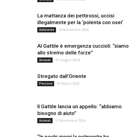
La mattanza dei pettirossi, uccisi
illegalmente per la ‘polenta con osei’
14 Novembre 2020
Ambiente
Al Gattile è emergenza cuccioli: “siamo
allo stremo delle forze”
19 Giugno 2024
Animali
Stregato dall’Oriente
30 Marzo 2020
Persone
Il Gattile lancia un appello: “abbiamo
bisogno di aiuto”
12 Novembre 2024
Animali
“In pochi giorni la polmonite ha