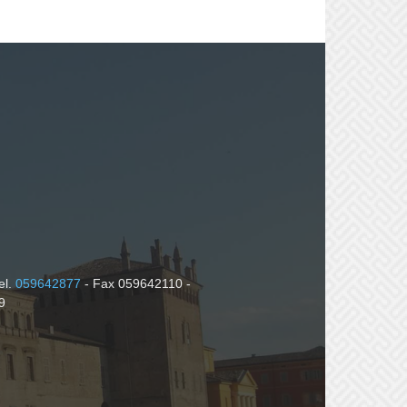
el.
059642877
- Fax 059642110 -
9