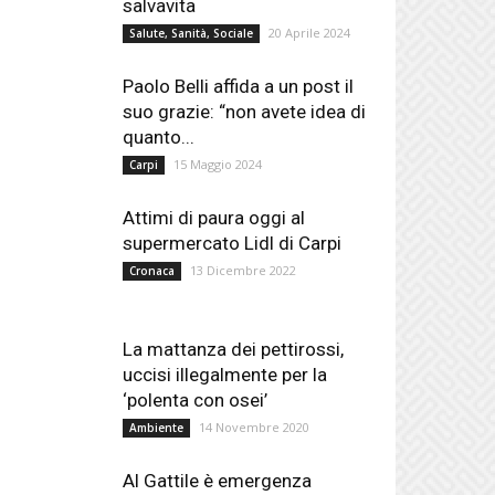
salvavita
20 Aprile 2024
Salute, Sanità, Sociale
Paolo Belli affida a un post il
suo grazie: “non avete idea di
quanto...
15 Maggio 2024
Carpi
Attimi di paura oggi al
supermercato Lidl di Carpi
13 Dicembre 2022
Cronaca
La mattanza dei pettirossi,
uccisi illegalmente per la
‘polenta con osei’
14 Novembre 2020
Ambiente
Al Gattile è emergenza