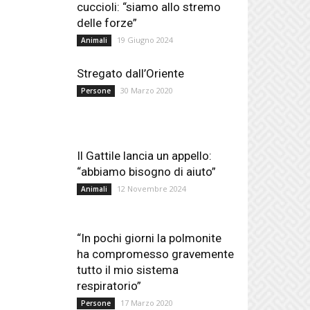
cuccioli: “siamo allo stremo
delle forze”
19 Giugno 2024
Animali
Stregato dall’Oriente
30 Marzo 2020
Persone
Il Gattile lancia un appello:
“abbiamo bisogno di aiuto”
12 Novembre 2024
Animali
“In pochi giorni la polmonite
ha compromesso gravemente
tutto il mio sistema
respiratorio”
17 Marzo 2020
Persone