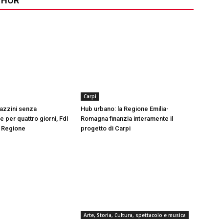
THOR
Carpi
azzini senza
Hub urbano: la Regione Emilia-
 per quattro giorni, FdI
Romagna finanzia interamente il
n Regione
progetto di Carpi
Arte, Storia, Cultura, spettacolo e musica