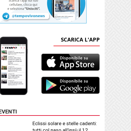
SCARICA L'APP
EVENTI
Eclissi solare e stelle cadenti:
tutti col naso all’insù il 12