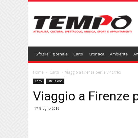
Temponews
Sfoglia il giornale
Carpi
Cronaca
Ambiente
An
Home
Carpi
Viaggio a Firenze per le vincitrici
Carpi
Istruzione
Viaggio a Firenze pe
17 Giugno 2016