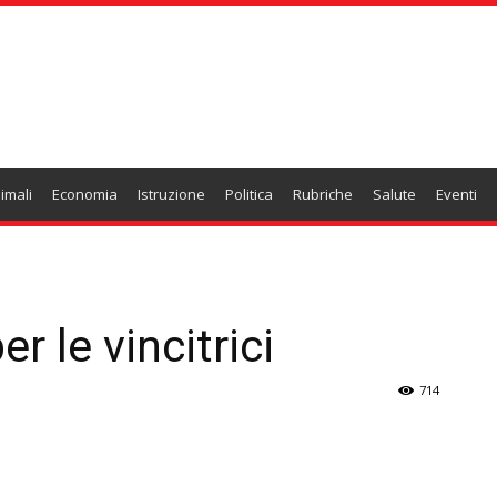
imali
Economia
Istruzione
Politica
Rubriche
Salute
Eventi
r le vincitrici
714