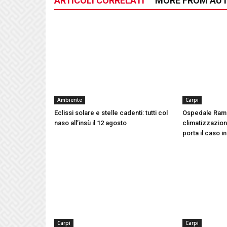
ARTICOLI CORRELATI
MORE FROM AU
Ambiente
Carpi
Eclissi solare e stelle cadenti: tutti col
Ospedale Ram
naso all’insù il 12 agosto
climatizzazione
porta il caso i
Carpi
Carpi