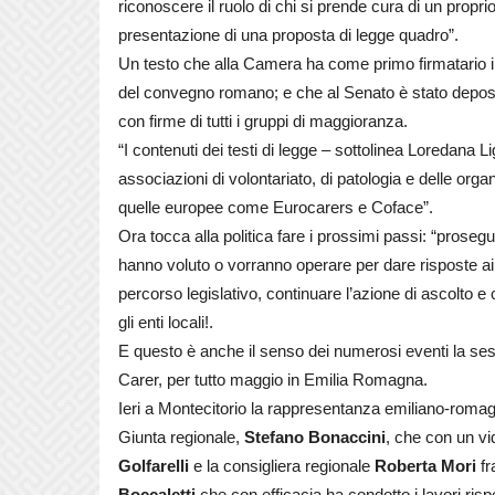
riconoscere il ruolo di chi si prende cura di un propri
presentazione di una proposta di legge quadro”.
Un testo che alla Camera ha come primo firmatario i
del convegno romano; e che al Senato è stato depos
con firme di tutti i gruppi di maggioranza.
“I contenuti dei testi di legge – sottolinea Loredana L
associazioni di volontariato, di patologia e delle org
quelle europee come Eurocarers e Coface”.
Ora tocca alla politica fare i prossimi passi: “prose
hanno voluto o vorranno operare per dare risposte ai 
percorso legislativo, continuare l’azione di ascolto e co
gli enti locali!.
E questo è anche il senso dei numerosi eventi la se
Carer, per tutto maggio in Emilia Romagna.
Ieri a Montecitorio la rappresentanza emiliano-romagnol
Giunta regionale,
Stefano Bonaccini
, che con un vi
Golfarelli
e la consigliera regionale
Roberta Mori
fr
Boccaletti
che con efficacia ha condotto i lavori risp