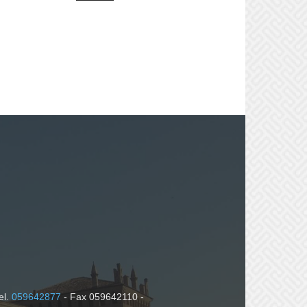
el.
059642877
- Fax 059642110 -