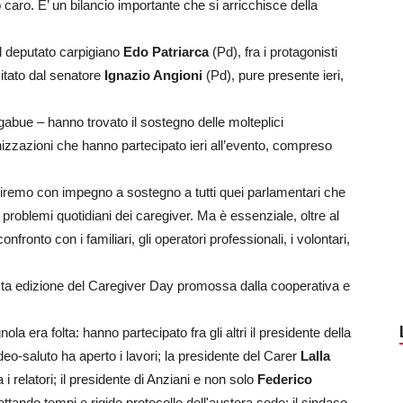
o caro. E’ un bilancio importante che si arricchisce della
l deputato carpigiano
Edo Patriarca
(Pd), fra i protagonisti
itato dal senatore
Ignazio Angioni
(Pd), pure presente ieri,
igabue – hanno trovato il sostegno delle molteplici
anizzazioni che hanno partecipato ieri all’evento, compreso
guiremo con impegno a sostegno a tutti quei parlamentari che
problemi quotidiani dei caregiver. Ma è essenziale, oltre al
nfronto con i familiari, gli operatori professionali, i volontari,
sta edizione del Caregiver Day promossa dalla cooperativa e
a era folta: hanno partecipato fra gli altri il presidente della
deo-saluto ha aperto i lavori; la presidente del Carer
Lalla
a i relatori; il presidente di Anziani e non solo
Federico
ettando tempi e rigido protocollo dell'austera sede; il sindaco