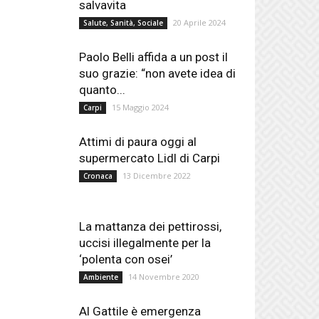
salvavita
20 Aprile 2024
Salute, Sanità, Sociale
Paolo Belli affida a un post il
suo grazie: “non avete idea di
quanto...
15 Maggio 2024
Carpi
Attimi di paura oggi al
supermercato Lidl di Carpi
13 Dicembre 2022
Cronaca
La mattanza dei pettirossi,
uccisi illegalmente per la
‘polenta con osei’
14 Novembre 2020
Ambiente
Al Gattile è emergenza