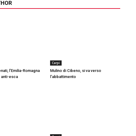
THOR
Carpi
nati, l’Emilia-Romagna
Mulino di Cibeno, si va verso
i anti-esca
l’abbattimento