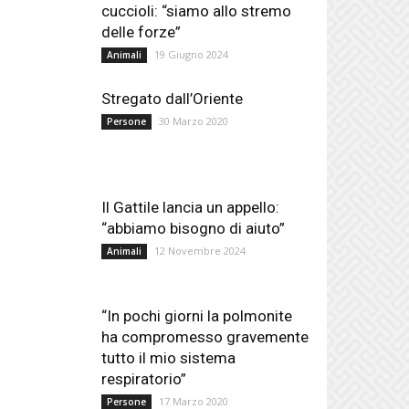
cuccioli: “siamo allo stremo
delle forze”
19 Giugno 2024
Animali
Stregato dall’Oriente
30 Marzo 2020
Persone
Il Gattile lancia un appello:
“abbiamo bisogno di aiuto”
12 Novembre 2024
Animali
“In pochi giorni la polmonite
ha compromesso gravemente
tutto il mio sistema
respiratorio”
17 Marzo 2020
Persone