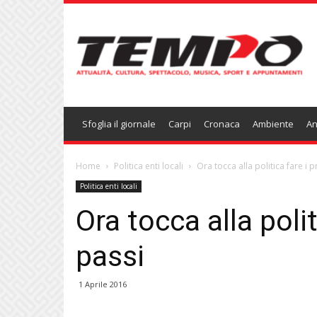
Temponews
Sfoglia il giornale
Carpi
Cronaca
Ambiente
An
Home
Politica enti locali
Ora tocca alla politica fare i 
Politica enti locali
Ora tocca alla poli
passi
1 Aprile 2016