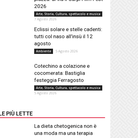
2026
Arte, Storia, Cultura, spettacolo e musica
7 Agosto 2026
Eclissi solare e stelle cadenti:
tutti col naso all’insù il 12
agosto
5 Agosto 2026
Ambiente
Cotechino a colazione e
cocomerata: Bastiglia
festeggia Ferragosto
Arte, Storia, Cultura, spettacolo e musica
5 Agosto 2026
LE PIÙ LETTE
La dieta chetogenica non è
una moda ma una terapia