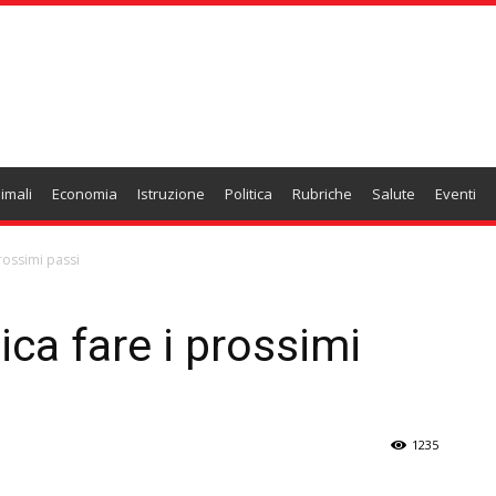
imali
Economia
Istruzione
Politica
Rubriche
Salute
Eventi
prossimi passi
tica fare i prossimi
1235