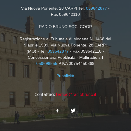
Via Nuova Ponente, 28 CARPI Tel.
059642877
-
Fax 059642110
RADIO BRUNO SOC. COOP
Registrazione al Tribunale di Modena N. 1468 del
9 aprile 1999. Via Nuova Ponente, 28 CARPI
(MO) - Tel.
059642877
- Fax 059642110 -
Concessionaria Pubblicità - Multiradio srl
059698555
P.IVA 00754450369
Pubblicità
Contattaci:
tempo@radiobruno.it