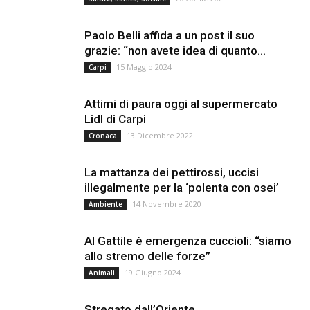
Paolo Belli affida a un post il suo
grazie: “non avete idea di quanto...
15 Maggio 2024
Carpi
Attimi di paura oggi al supermercato
Lidl di Carpi
13 Dicembre 2022
Cronaca
La mattanza dei pettirossi, uccisi
illegalmente per la ‘polenta con osei’
14 Novembre 2020
Ambiente
Al Gattile è emergenza cuccioli: “siamo
allo stremo delle forze”
19 Giugno 2024
Animali
Stregato dall’Oriente