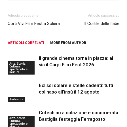
Articolo precedente
Articolo successivo
Corti Vivi Film Fest a Soliera
Il Cortile delle fiabe
ARTICOLI CORRELATI
MORE FROM AUTHOR
Il grande cinema torna in piazza: al
Arte, Storia,
via il Carpi Film Fest 2026
Cultura,
spettacolo e
musica
Eclissi solare e stelle cadenti: tutti
col naso all’insù il 12 agosto
Ambiente
Cotechino a colazione e cocomerata:
Arte, Storia,
Bastiglia festeggia Ferragosto
Cultura,
spettacolo e
musica