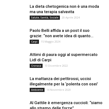
La dieta chetogenica non è una moda
ma una terapia salvavita
20 Aprile 2024
Salute, Sanità, Sociale
Paolo Belli affida a un post il suo
grazie: “non avete idea di quanto...
15 Maggio 2024
Carpi
Attimi di paura oggi al supermercato
Lidl di Carpi
13 Dicembre 2022
Cronaca
La mattanza dei pettirossi, uccisi
illegalmente per la ‘polenta con osei’
14 Novembre 2020
Ambiente
Al Gattile è emergenza cuccioli: “siamo
allo stremo delle forze”