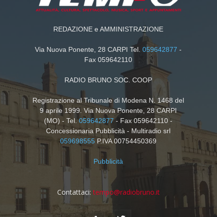
REDAZIONE e AMMINISTRAZIONE
Via Nuova Ponente, 28 CARPI Tel.
059642877
-
Fax 059642110
RADIO BRUNO SOC. COOP
Registrazione al Tribunale di Modena N. 1468 del
9 aprile 1999. Via Nuova Ponente, 28 CARPI
(MO) - Tel.
059642877
- Fax 059642110 -
Concessionaria Pubblicità - Multiradio srl
059698555
P.IVA 00754450369
Pubblicità
Contattaci:
tempo@radiobruno.it