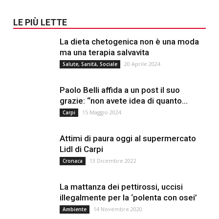
LE PIÙ LETTE
La dieta chetogenica non è una moda
ma una terapia salvavita
20 Aprile 2024
Salute, Sanità, Sociale
Paolo Belli affida a un post il suo
grazie: “non avete idea di quanto...
15 Maggio 2024
Carpi
Attimi di paura oggi al supermercato
Lidl di Carpi
13 Dicembre 2022
Cronaca
La mattanza dei pettirossi, uccisi
illegalmente per la ‘polenta con osei’
14 Novembre 2020
Ambiente