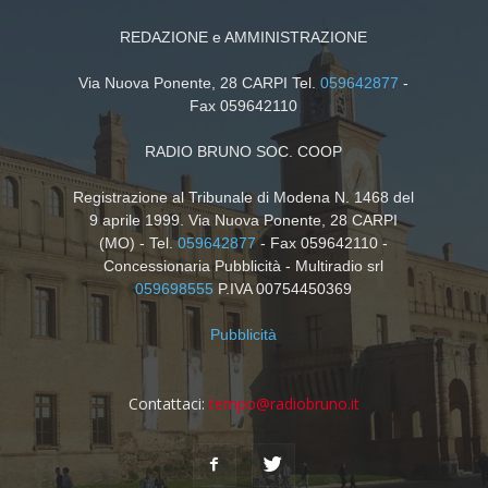
REDAZIONE e AMMINISTRAZIONE
Via Nuova Ponente, 28 CARPI Tel.
059642877
-
Fax 059642110
RADIO BRUNO SOC. COOP
Registrazione al Tribunale di Modena N. 1468 del
9 aprile 1999. Via Nuova Ponente, 28 CARPI
(MO) - Tel.
059642877
- Fax 059642110 -
Concessionaria Pubblicità - Multiradio srl
059698555
P.IVA 00754450369
Pubblicità
Contattaci:
tempo@radiobruno.it