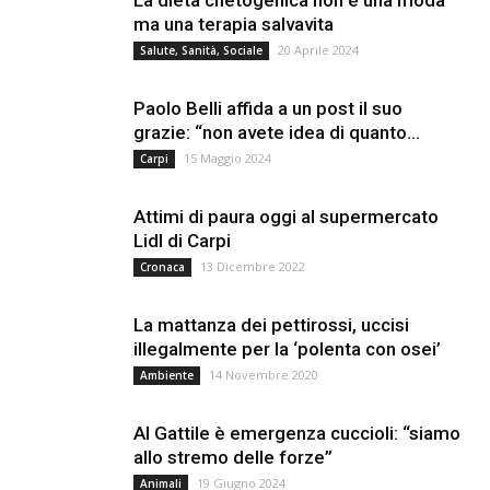
ma una terapia salvavita
20 Aprile 2024
Salute, Sanità, Sociale
Paolo Belli affida a un post il suo
grazie: “non avete idea di quanto...
15 Maggio 2024
Carpi
Attimi di paura oggi al supermercato
Lidl di Carpi
13 Dicembre 2022
Cronaca
La mattanza dei pettirossi, uccisi
illegalmente per la ‘polenta con osei’
14 Novembre 2020
Ambiente
Al Gattile è emergenza cuccioli: “siamo
allo stremo delle forze”
19 Giugno 2024
Animali