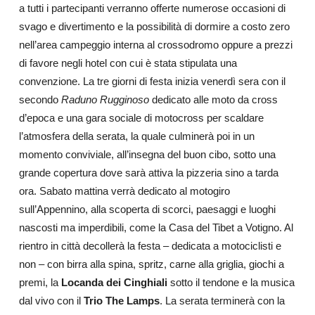
a tutti i partecipanti verranno offerte numerose occasioni di
svago e divertimento e la possibilità di dormire a costo zero
nell’area campeggio interna al crossodromo oppure a prezzi
di favore negli hotel con cui è stata stipulata una
convenzione. La tre giorni di festa inizia venerdì sera con il
secondo
Raduno Rugginoso
dedicato alle moto da cross
d’epoca e una gara sociale di motocross per scaldare
l’atmosfera della serata, la quale culminerà poi in un
momento conviviale, all’insegna del buon cibo, sotto una
grande copertura dove sarà attiva la pizzeria sino a tarda
ora. Sabato mattina verrà dedicato al motogiro
sull’Appennino, alla scoperta di scorci, paesaggi e luoghi
nascosti ma imperdibili, come la Casa del Tibet a Votigno. Al
rientro in città decollerà la festa – dedicata a motociclisti e
non – con birra alla spina, spritz, carne alla griglia, giochi a
premi, la
Locanda dei Cinghiali
sotto il tendone e la musica
dal vivo con il
Trio The Lamps
. La serata terminerà con la