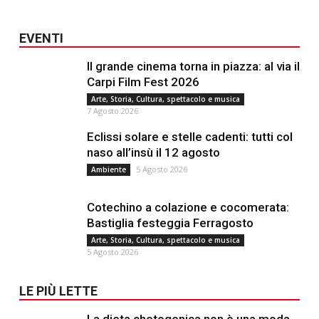
EVENTI
Il grande cinema torna in piazza: al via il
Carpi Film Fest 2026
Arte, Storia, Cultura, spettacolo e musica
7 Agosto 2026
Eclissi solare e stelle cadenti: tutti col
naso all’insù il 12 agosto
5 Agosto 2026
Ambiente
Cotechino a colazione e cocomerata:
Bastiglia festeggia Ferragosto
Arte, Storia, Cultura, spettacolo e musica
5 Agosto 2026
LE PIÙ LETTE
La dieta chetogenica non è una moda