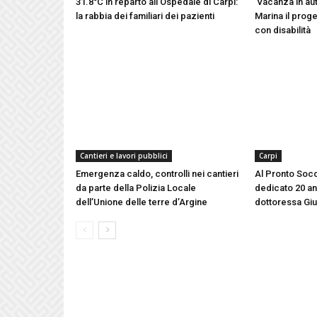
31.8°C in reparto all’Ospedale di Carpi:
‘Vacanza in aut
la rabbia dei familiari dei pazienti
Marina il proge
con disabilità
Cantieri e lavori pubblici
Carpi
Emergenza caldo, controlli nei cantieri
Al Pronto Socc
da parte della Polizia Locale
dedicato 20 ann
dell’Unione delle terre d’Argine
dottoressa Gi