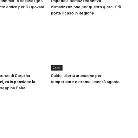
onomia’: a Bellaria Igea
Ospedale Ramazzini senza
tto estivo per 31 giovani
climatizzazione per quattro giorni, FdI
porta il caso in Regione
Carpi
orso di Carpi ha
Caldo, allerta arancione per
i, va in pensione la
temperature estreme lunedì 3 agosto
useppina Paba