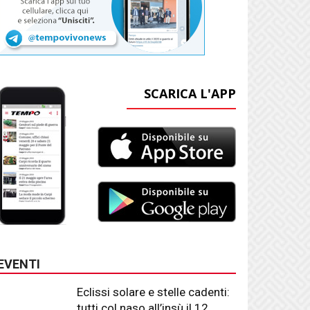
SCARICA L'APP
EVENTI
Eclissi solare e stelle cadenti:
tutti col naso all’insù il 12