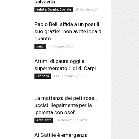
salvavita
20 Aprile 2024
Salute, Sanità, Sociale
Paolo Belli affida a un post il
suo grazie: “non avete idea di
quanto...
15 Maggio 2024
Carpi
Attimi di paura oggi al
supermercato Lidl di Carpi
13 Dicembre 2022
Cronaca
La mattanza dei pettirossi,
uccisi illegalmente per la
‘polenta con osei’
14 Novembre 2020
Ambiente
Al Gattile è emergenza