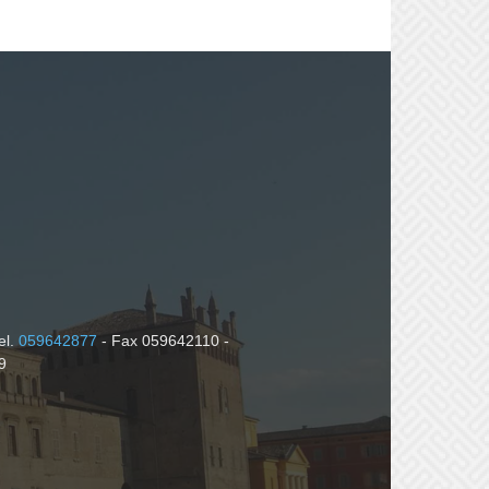
el.
059642877
- Fax 059642110 -
9