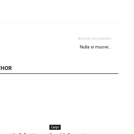
Articolo successivo
Nulla si muove…
THOR
Carpi