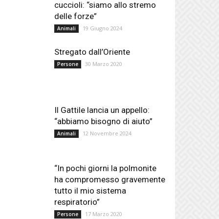
cuccioli: “siamo allo stremo
delle forze”
19 Giugno 2024
Animali
Stregato dall’Oriente
30 Marzo 2020
Persone
Il Gattile lancia un appello:
“abbiamo bisogno di aiuto”
12 Novembre 2024
Animali
“In pochi giorni la polmonite
ha compromesso gravemente
tutto il mio sistema
respiratorio”
17 Marzo 2020
Persone