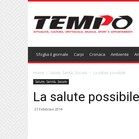
Temponews
Sfoglia il giornale
Carpi
Cronaca
Ambiente
An
Home
Salute, Sanità, Sociale
La salute possibile
Salute, Sanità, Sociale
La salute possibil
27 Febbraio 2014