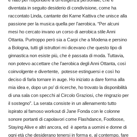
diventata in seguito desiderio di condivisione, come ha
raccontato Linda, cantante dei Karne Kattiva che unisce alla
passione per la musica quella per l’aerobica. “Per alcuni
mesi ho cercato invano un corso di aerobica stile Anni
Ottanta. Purtroppo però sia a Carpi che a Modena e persino
a Bologna, tutti gli istruttori mi dicevano che questo tipo di
ginnastica non esiste più, che è passata di moda. Tuttavia,
non potevo accettare che l’aerobica degli Anni Ottanta, così
coinvolgente e divertente, potesse estinguersi e così ho
deciso di farla tornare in auge. Ho iniziato a dare forma alla
mia idea e, dopo un po’ di ricerche, ho trovato la disponibilità
di una sala con specchi al Circolo Graziosi, che ringrazio per
il sostegno”. La serata consiste in un allenamento tutto
ispirato al famoso workout di Jane Fonda con le colonne
sonore portanti di capolavori come Flashdance, Footloose,
Staying Alive e altri ancora, ed è aperta a uomini e donne di
ogni età che desiderano tenersi in forma e, al contempo, fare