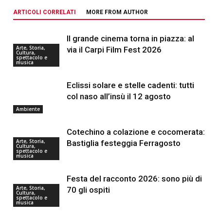
ARTICOLI CORRELATI
MORE FROM AUTHOR
Il grande cinema torna in piazza: al
Arte, Storia,
via il Carpi Film Fest 2026
Cultura,
spettacolo e
musica
Eclissi solare e stelle cadenti: tutti
col naso all’insù il 12 agosto
Ambiente
Cotechino a colazione e cocomerata:
Arte, Storia,
Bastiglia festeggia Ferragosto
Cultura,
spettacolo e
musica
Festa del racconto 2026: sono più di
Arte, Storia,
70 gli ospiti
Cultura,
spettacolo e
musica