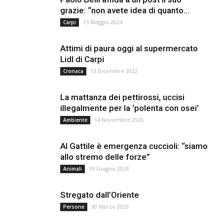
grazie: “non avete idea di quanto...
15 Maggio 2024
Carpi
Attimi di paura oggi al supermercato
Lidl di Carpi
13 Dicembre 2022
Cronaca
La mattanza dei pettirossi, uccisi
illegalmente per la ‘polenta con osei’
14 Novembre 2020
Ambiente
Al Gattile è emergenza cuccioli: “siamo
allo stremo delle forze”
19 Giugno 2024
Animali
Stregato dall’Oriente
30 Marzo 2020
Persone