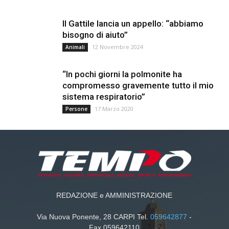
Il Gattile lancia un appello: “abbiamo
bisogno di aiuto”
12 Novembre 2024
Animali
“In pochi giorni la polmonite ha
compromesso gravemente tutto il mio
sistema respiratorio”
17 Marzo 2020
Persone
REDAZIONE e AMMINISTRAZIONE
Via Nuova Ponente, 28 CARPI Tel.
059642877
-
Fax 059642110