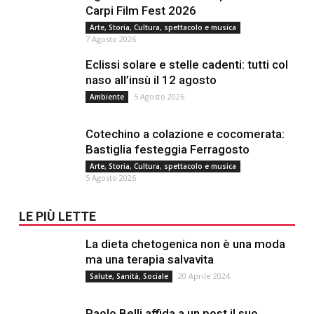
Carpi Film Fest 2026
Arte, Storia, Cultura, spettacolo e musica
7 Agosto 2026
Eclissi solare e stelle cadenti: tutti col
naso all’insù il 12 agosto
5 Agosto 2026
Ambiente
Cotechino a colazione e cocomerata:
Bastiglia festeggia Ferragosto
Arte, Storia, Cultura, spettacolo e musica
5 Agosto 2026
LE PIÙ LETTE
La dieta chetogenica non è una moda
ma una terapia salvavita
20 Aprile 2024
Salute, Sanità, Sociale
Paolo Belli affida a un post il suo