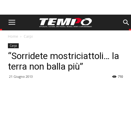
Home
Carpi
Carpi
“Sorridete mostriciattoli… la
terra non balla più”
21 Giugno 2013
710