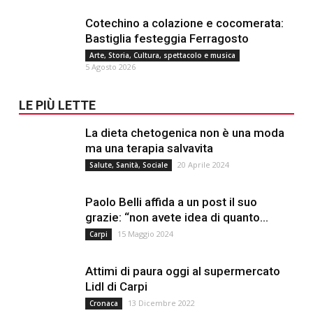
Cotechino a colazione e cocomerata:
Bastiglia festeggia Ferragosto
Arte, Storia, Cultura, spettacolo e musica
5 Agosto 2026
LE PIÙ LETTE
La dieta chetogenica non è una moda
ma una terapia salvavita
20 Aprile 2024
Salute, Sanità, Sociale
Paolo Belli affida a un post il suo
grazie: “non avete idea di quanto...
15 Maggio 2024
Carpi
Attimi di paura oggi al supermercato
Lidl di Carpi
13 Dicembre 2022
Cronaca