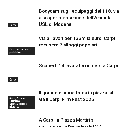
Bodycam sugli equipaggi del 118, via
alla sperimentazione dell’Azienda
USL di Modena
Carpi
Via ai lavori per 133mila euro: Carpi
recupera 7 alloggi popolari
Cantieri e lavori
pubblici
Scoperti 14 lavoratori in nero a Carpi
Carpi
Il grande cinema torna in piazza: al
Arte, Storia,
via il Carpi Film Fest 2026
Cultura,
spettacolo e
musica
A Carpi in Piazza Martiri si
commemora l’eccidio del ’44