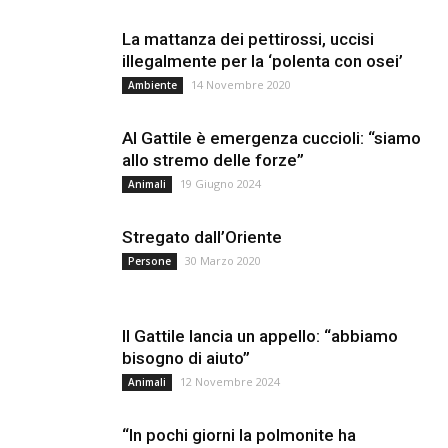
La mattanza dei pettirossi, uccisi
illegalmente per la ‘polenta con osei’
14 Novembre 2020
Ambiente
Al Gattile è emergenza cuccioli: “siamo
allo stremo delle forze”
19 Giugno 2024
Animali
Stregato dall’Oriente
30 Marzo 2020
Persone
Il Gattile lancia un appello: “abbiamo
bisogno di aiuto”
12 Novembre 2024
Animali
“In pochi giorni la polmonite ha