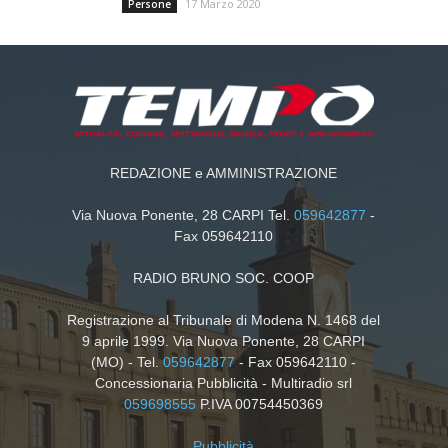
17 Marzo 2020
Persone
REDAZIONE e AMMINISTRAZIONE
Via Nuova Ponente, 28 CARPI Tel.
059642877
-
Fax 059642110
RADIO BRUNO SOC. COOP
Registrazione al Tribunale di Modena N. 1468 del
9 aprile 1999. Via Nuova Ponente, 28 CARPI
(MO) - Tel.
059642877
- Fax 059642110 -
Concessionaria Pubblicità - Multiradio srl
059698555
P.IVA 00754450369
Pubblicità