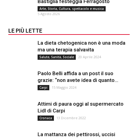
Bastiglia festeggia Ferragosto
Arte, Storia, Cultura, spettacolo e musica
5 Agosto 2026
LE PIÙ LETTE
La dieta chetogenica non è una moda
ma una terapia salvavita
20 Aprile 2024
Salute, Sanità, Sociale
Paolo Belli affida a un post il suo
grazie: “non avete idea di quanto...
15 Maggio 2024
Carpi
Attimi di paura oggi al supermercato
Lidl di Carpi
13 Dicembre 2022
Cronaca
La mattanza dei pettirossi, uccisi