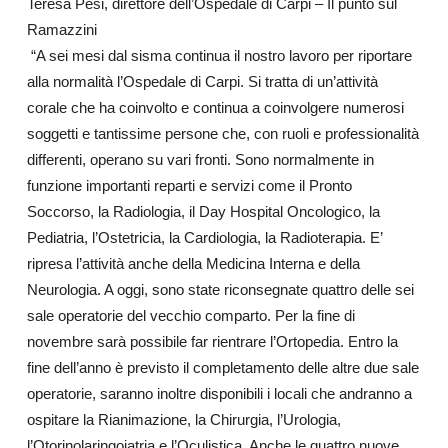
Teresa Pesi, direttore dell’Ospedale di Carpi – Il punto sul
Ramazzini
“A sei mesi dal sisma continua il nostro lavoro per riportare
alla normalità l’Ospedale di Carpi. Si tratta di un’attività
corale che ha coinvolto e continua a coinvolgere numerosi
soggetti e tantissime persone che, con ruoli e professionalità
differenti, operano su vari fronti. Sono normalmente in
funzione importanti reparti e servizi come il Pronto
Soccorso, la Radiologia, il Day Hospital Oncologico, la
Pediatria, l’Ostetricia, la Cardiologia, la Radioterapia. E’
ripresa l’attività anche della Medicina Interna e della
Neurologia. A oggi, sono state riconsegnate quattro delle sei
sale operatorie del vecchio comparto. Per la fine di
novembre sarà possibile far rientrare l’Ortopedia. Entro la
fine dell’anno è previsto il completamento delle altre due sale
operatorie, saranno inoltre disponibili i locali che andranno a
ospitare la Rianimazione, la Chirurgia, l’Urologia,
l’Otorinolaringoiatria e l’Oculistica. Anche le quattro nuove