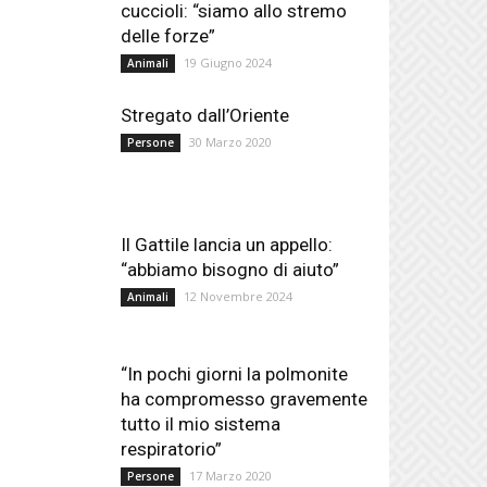
cuccioli: “siamo allo stremo
delle forze”
19 Giugno 2024
Animali
Stregato dall’Oriente
30 Marzo 2020
Persone
Il Gattile lancia un appello:
“abbiamo bisogno di aiuto”
12 Novembre 2024
Animali
“In pochi giorni la polmonite
ha compromesso gravemente
tutto il mio sistema
respiratorio”
17 Marzo 2020
Persone