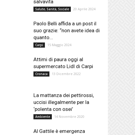
salvavita
20 Aprile 2024
Salute, Sanità, Sociale
Paolo Belli affida a un post il
suo grazie: “non avete idea di
quanto...
15 Maggio 2024
Carpi
Attimi di paura oggi al
supermercato Lidl di Carpi
13 Dicembre 2022
Cronaca
La mattanza dei pettirossi,
uccisi illegalmente per la
‘polenta con osei’
14 Novembre 2020
Ambiente
Al Gattile è emergenza