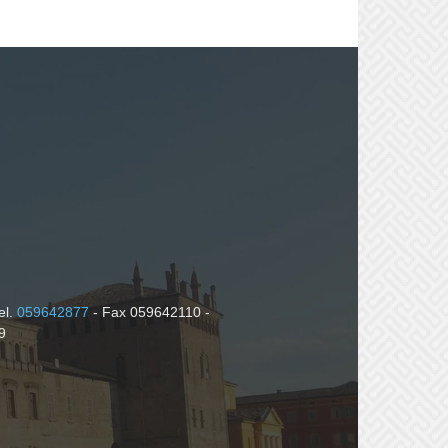
el.
059642877
- Fax 059642110 -
9