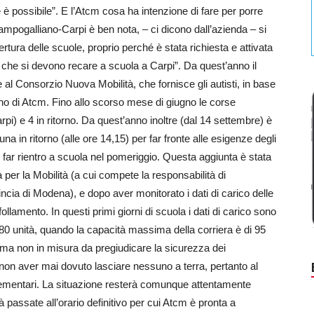
 possibile”. E l’Atcm cosa ha intenzione di fare per porre
Campogalliano-Carpi è ben nota, – ci dicono dall’azienda – si
pertura delle scuole, proprio perché è stata richiesta e attivata
o che si devono recare a scuola a Carpi”. Da quest’anno il
e al Consorzio Nuova Mobilità, che fornisce gli autisti, in base
ono di Atcm. Fino allo scorso mese di giugno le corse
pi) e 4 in ritorno. Da quest’anno inoltre (dal 14 settembre) è
na in ritorno (alle ore 14,15) per far fronte alle esigenze degli
 far rientro a scuola nel pomeriggio. Questa aggiunta è stata
a per la Mobilità (a cui compete la responsabilità di
ncia di Modena), e dopo aver monitorato i dati di carico delle
llamento. In questi primi giorni di scuola i dati di carico sono
le 80 unità, quando la capacità massima della corriera è di 95
, ma non in misura da pregiudicare la sicurezza dei
di non aver mai dovuto lasciare nessuno a terra, pertanto al
mentari. La situazione resterà comunque attentamente
 passate all’orario definitivo per cui Atcm è pronta a