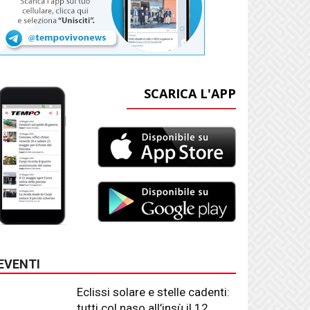
SCARICA L'APP
EVENTI
Eclissi solare e stelle cadenti:
tutti col naso all’insù il 12