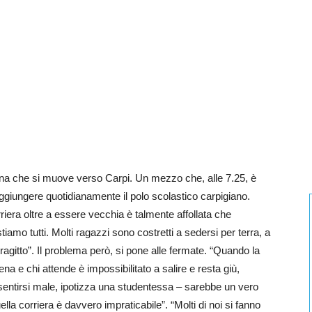
ina che si muove verso Carpi. Un mezzo che, alle 7.25, è
giungere quotidianamente il polo scolastico carpigiano.
iera oltre a essere vecchia è talmente affollata che
iamo tutti. Molti ragazzi sono costretti a sedersi per terra, a
l tragitto”. Il problema però, si pone alle fermate. “Quando la
a e chi attende è impossibilitato a salire e resta giù,
sentirsi male, ipotizza una studentessa – sarebbe un vero
a corriera è davvero impraticabile”. “Molti di noi si fanno