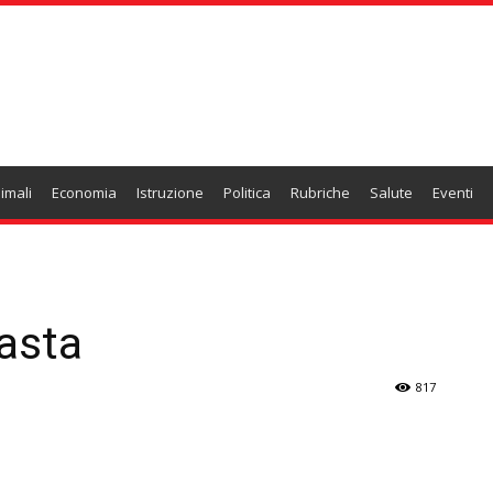
imali
Economia
Istruzione
Politica
Rubriche
Salute
Eventi
asta
817