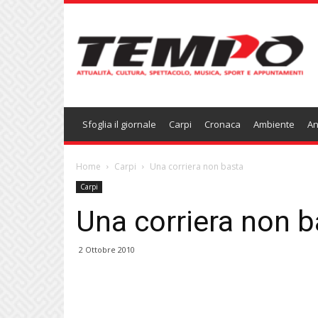
Temponews
Sfoglia il giornale
Carpi
Cronaca
Ambiente
An
Home
Carpi
Una corriera non basta
Carpi
Una corriera non b
2 Ottobre 2010