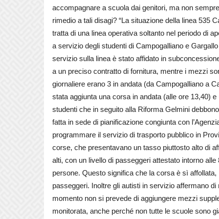
accompagnare a scuola dai genitori, ma non sempre è
rimedio a tali disagi? “La situazione della linea 535 
tratta di una linea operativa soltanto nel periodo di a
a servizio degli studenti di Campogalliano e Gargall
servizio sulla linea è stato affidato in subconcession
a un preciso contratto di fornitura, mentre i mezzi s
giornaliere erano 3 in andata (da Campogalliano a Car
stata aggiunta una corsa in andata (alle ore 13,40) e u
studenti che in seguito alla Riforma Gelmini debbono
fatta in sede di pianificazione congiunta con l’Agenzi
programmare il servizio di trasporto pubblico in Provi
corse, che presentavano un tasso piuttosto alto di affo
alti, con un livello di passeggeri attestato intorno al
persone. Questo significa che la corsa è sì affollata
passeggeri. Inoltre gli autisti in servizio affermano 
momento non si prevede di aggiungere mezzi supple
monitorata, anche perché non tutte le scuole sono già