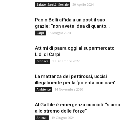
20 Aprile 2024
Salute, Sanità, Sociale
Paolo Belli affida a un post il suo
grazie: “non avete idea di quanto...
15 Maggio 2024
Carpi
Attimi di paura oggi al supermercato
Lidl di Carpi
13 Dicembre 2022
Cronaca
La mattanza dei pettirossi, uccisi
illegalmente per la ‘polenta con osei’
14 Novembre 2020
Ambiente
Al Gattile è emergenza cuccioli: “siamo
allo stremo delle forze”
19 Giugno 2024
Animali