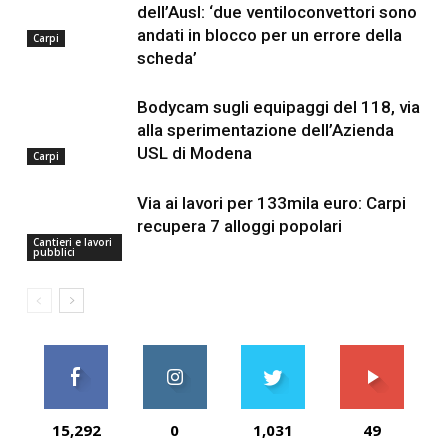
dell’Ausl: ‘due ventiloconvettori sono
andati in blocco per un errore della
Carpi
scheda’
Bodycam sugli equipaggi del 118, via
alla sperimentazione dell’Azienda
USL di Modena
Carpi
Via ai lavori per 133mila euro: Carpi
recupera 7 alloggi popolari
Cantieri e lavori
pubblici
15,292
0
1,031
49