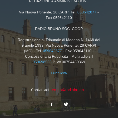
REDAZIONE e AMMINISTRAZIONE
Via Nuova Ponente, 28 CARPI Tel.
059642877
-
Fax 059642110
RADIO BRUNO SOC. COOP
Registrazione al Tribunale di Modena N. 1468 del
9 aprile 1999. Via Nuova Ponente, 28 CARPI
(MO) - Tel.
059642877
- Fax 059642110 -
Concessionaria Pubblicità - Multiradio srl
059698555
P.IVA 00754450369
Pubblicità
Contattaci:
tempo@radiobruno.it