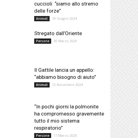
cuccioli: “siamo allo stremo
delle forze”
19 Giugno 2024
Animali
Stregato dall’Oriente
30 Marzo 2020
Persone
Il Gattile lancia un appello:
“abbiamo bisogno di aiuto”
12 Novembre 2024
Animali
“In pochi giorni la polmonite
ha compromesso gravemente
tutto il mio sistema
respiratorio”
17 Marzo 2020
Persone