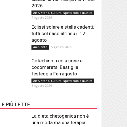
2026
Arte, Storia, Cultura, spettacolo e musica
7 Agosto 2026
Eclissi solare e stelle cadenti:
tutti col naso all’insù il 12
agosto
5 Agosto 2026
Ambiente
Cotechino a colazione e
cocomerata: Bastiglia
festeggia Ferragosto
Arte, Storia, Cultura, spettacolo e musica
5 Agosto 2026
LE PIÙ LETTE
La dieta chetogenica non è
una moda ma una terapia