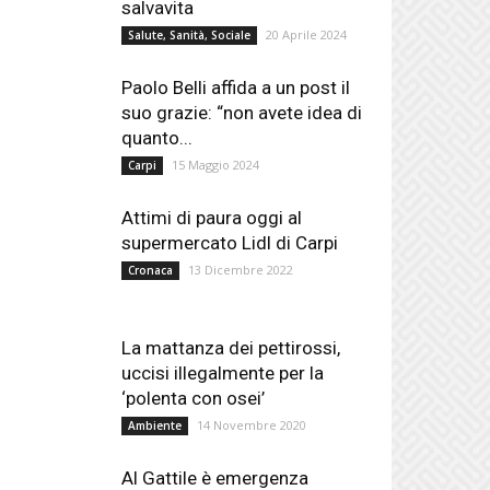
salvavita
20 Aprile 2024
Salute, Sanità, Sociale
Paolo Belli affida a un post il
suo grazie: “non avete idea di
quanto...
15 Maggio 2024
Carpi
Attimi di paura oggi al
supermercato Lidl di Carpi
13 Dicembre 2022
Cronaca
La mattanza dei pettirossi,
uccisi illegalmente per la
‘polenta con osei’
14 Novembre 2020
Ambiente
Al Gattile è emergenza