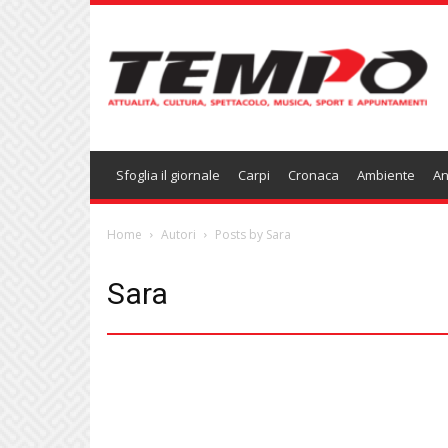
Temponews
Sfoglia il giornale
Carpi
Cronaca
Ambiente
An
Home
Autori
Posts by Sara
Sara