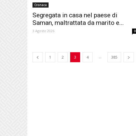
Cronaca
Segregata in casa nel paese di
Saman, maltrattata da marito e...
3 Agosto 2026
0
...
1
2
3
4
385