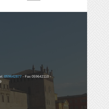
el.
059642877
- Fax 059642110 -
9