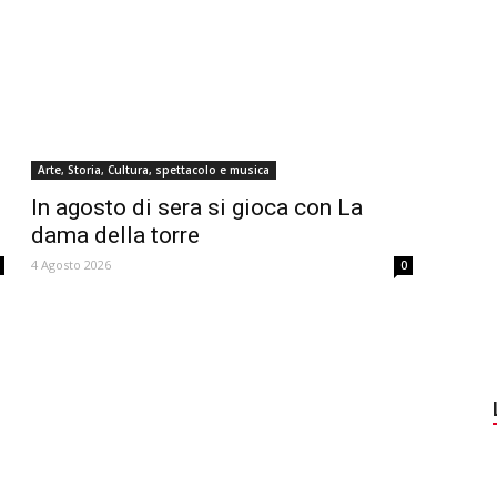
Arte, Storia, Cultura, spettacolo e musica
In agosto di sera si gioca con La
dama della torre
4 Agosto 2026
0