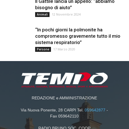
Il Gattile lancia un appello: “abbiamo
bisogno di aiuto”
12 Novembre 2024
Animali
“In pochi giorni la polmonite ha
compromesso gravemente tutto il mio
sistema respiratorio”
17 Marzo 2020
Persone
REDAZIONE e AMMINISTRAZIONE
Via Nuova Ponente, 28 CARPI Tel.
059642877
-
Fax 059642110
RADIO BRUNO SOC. COOP