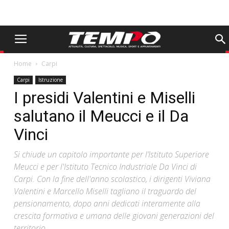
Home
Carpi
Carpi
Istruzione
I presidi Valentini e Miselli
salutano il Meucci e il Da
Vinci
Si chiude un capitolo importante per l’Istituto Superiore
Meucci e per l'Istituto Tecnico Industriale Da Vinci di
Carpi. Con la fine dell'anno scolastico, i dirigenti Viviana
Valentini e Marcello Miselli tagliano il traguardo del
pensionamento, dopo anni dedicati interamente alla
crescita formativa e umana delle giovani generazioni del
territorio.