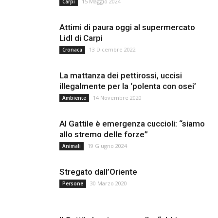
15 Maggio 2024
Carpi
Attimi di paura oggi al supermercato
Lidl di Carpi
13 Dicembre 2022
Cronaca
La mattanza dei pettirossi, uccisi
illegalmente per la ‘polenta con osei’
14 Novembre 2020
Ambiente
Al Gattile è emergenza cuccioli: “siamo
allo stremo delle forze”
19 Giugno 2024
Animali
Stregato dall’Oriente
30 Marzo 2020
Persone