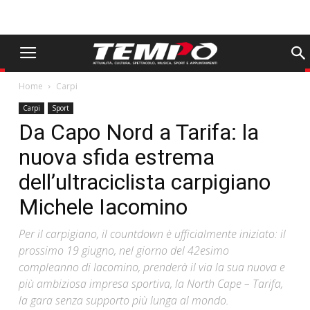
Home
Carpi
Carpi
Sport
Da Capo Nord a Tarifa: la
nuova sfida estrema
dell’ultraciclista carpigiano
Michele Iacomino
Per il carpigiano, il countdown è ufficialmente iniziato: il
prossimo 19 giugno, nel giorno del 42esimo
compleanno di Iacomino, prenderà il via la sua nuova e
più ambiziosa impresa sportiva, la North Cape – Tarifa,
la gara senza supporto più lunga al mondo.