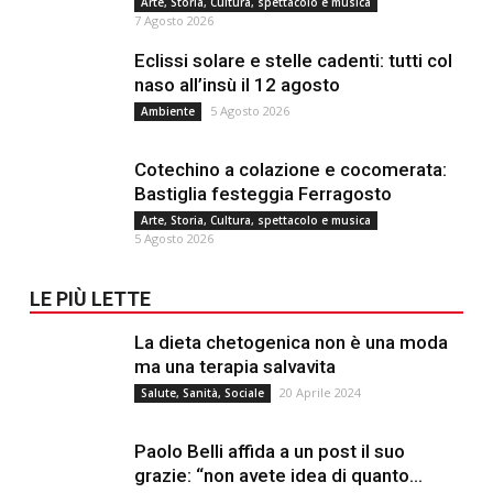
Arte, Storia, Cultura, spettacolo e musica
7 Agosto 2026
Eclissi solare e stelle cadenti: tutti col
naso all’insù il 12 agosto
5 Agosto 2026
Ambiente
Cotechino a colazione e cocomerata:
Bastiglia festeggia Ferragosto
Arte, Storia, Cultura, spettacolo e musica
5 Agosto 2026
LE PIÙ LETTE
La dieta chetogenica non è una moda
ma una terapia salvavita
20 Aprile 2024
Salute, Sanità, Sociale
Paolo Belli affida a un post il suo
grazie: “non avete idea di quanto...