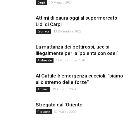
15 Maggio 2024
Carpi
Attimi di paura oggi al supermercato
Lidl di Carpi
13 Dicembre 2022
Cronaca
La mattanza dei pettirossi, uccisi
illegalmente per la ‘polenta con osei’
14 Novembre 2020
Ambiente
Al Gattile è emergenza cuccioli: “siamo
allo stremo delle forze”
19 Giugno 2024
Animali
Stregato dall’Oriente
30 Marzo 2020
Persone