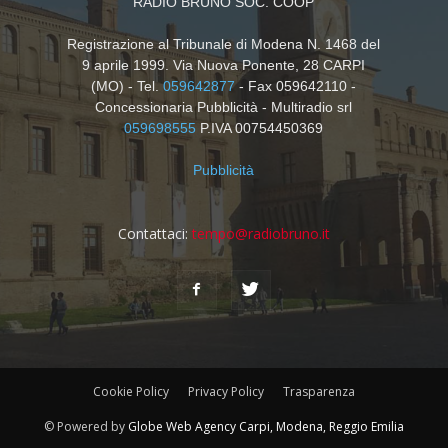
RADIO BRUNO SOC. COOP
Registrazione al Tribunale di Modena N. 1468 del
9 aprile 1999. Via Nuova Ponente, 28 CARPI
(MO) - Tel.
059642877
- Fax 059642110 -
Concessionaria Pubblicità - Multiradio srl
059698555
P.IVA 00754450369
Pubblicità
Contattaci:
tempo@radiobruno.it
Cookie Policy
Privacy Policy
Trasparenza
© Powered by
Globe Web Agency Carpi, Modena, Reggio Emilia