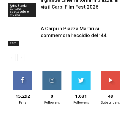
Il grande cinema torna in piazza: al
Arte, Storia,
via il Carpi Film Fest 2026
Cultura,
spettacolo e
musica
A Carpi in Piazza Martiri si
commemora l’eccidio del ’44
Carpi
15,292
0
1,031
49
Fans
Followers
Followers
Subscribers