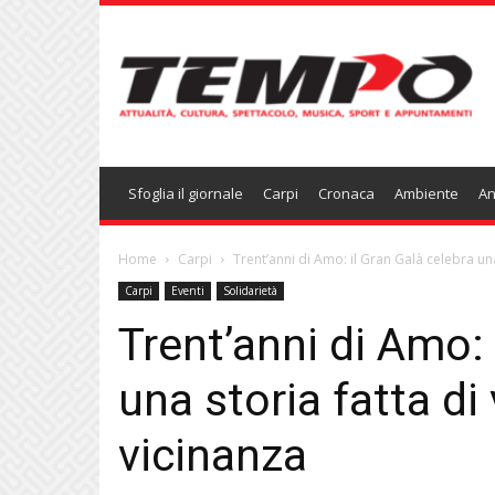
Temponews
Sfoglia il giornale
Carpi
Cronaca
Ambiente
An
Home
Carpi
Trent’anni di Amo: il Gran Galà celebra una 
Carpi
Eventi
Solidarietà
Trent’anni di Amo: 
una storia fatta di
vicinanza