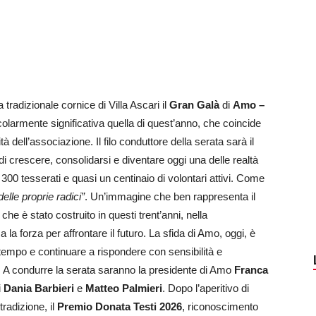
a tradizionale cornice di Villa Ascari il
Gran Galà
di
Amo –
colarmente significativa quella di quest’anno, che coincide
tà dell’associazione. Il filo conduttore della serata sarà il
 crescere, consolidarsi e diventare oggi una delle realtà
e 300 tesserati e quasi un centinaio di volontari attivi. Come
delle proprie radici”
. Un’immagine che ben rappresenta il
he è stato costruito in questi trent’anni, nella
la forza per affrontare il futuro. La sfida di Amo, oggi, è
l tempo e continuare a rispondere con sensibilità e
 A condurre la serata saranno la presidente di Amo
Franca
i
Dania Barbieri
e
Matteo Palmieri
. Dopo l’aperitivo di
radizione, il
Premio Donata Testi 2026
, riconoscimento