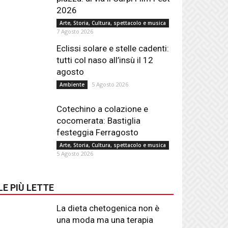
2026
Arte, Storia, Cultura, spettacolo e musica
7 Agosto 2026
Eclissi solare e stelle cadenti:
tutti col naso all’insù il 12
agosto
5 Agosto 2026
Ambiente
Cotechino a colazione e
cocomerata: Bastiglia
festeggia Ferragosto
Arte, Storia, Cultura, spettacolo e musica
5 Agosto 2026
LE PIÙ LETTE
La dieta chetogenica non è
una moda ma una terapia