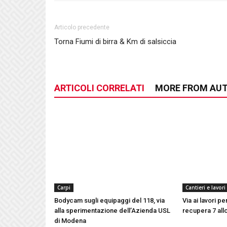
Articolo precedente
Torna Fiumi di birra & Km di salsiccia
ARTICOLI CORRELATI
MORE FROM AU
Carpi
Cantieri e lavori
Bodycam sugli equipaggi del 118, via
Via ai lavori p
alla sperimentazione dell’Azienda USL
recupera 7 all
di Modena