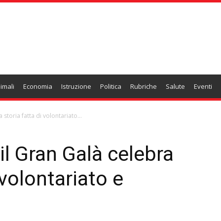
imali
Economia
Istruzione
Politica
Rubriche
Salute
Eventi
storia fatta di volontariato...
il Gran Galà celebra
 volontariato e