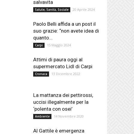
salvavita
20 Aprile 2024
Salute, Sanità, Sociale
Paolo Belli affida a un post il
suo grazie: “non avete idea di
quanto...
15 Maggio 2024
Carpi
Attimi di paura oggi al
supermercato Lidl di Carpi
13 Dicembre 2022
Cronaca
La mattanza dei pettirossi,
uccisi illegalmente per la
‘polenta con osei’
14 Novembre 2020
Ambiente
Al Gattile è emergenza