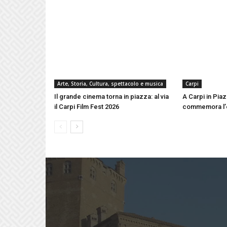
Arte, Storia, Cultura, spettacolo e musica
Carpi
Il grande cinema torna in piazza: al via
A Carpi in Piaz
il Carpi Film Fest 2026
commemora l’e