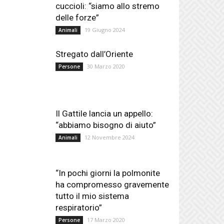
cuccioli: “siamo allo stremo
delle forze”
19 Giugno 2024
Animali
Stregato dall’Oriente
30 Marzo 2020
Persone
Il Gattile lancia un appello:
“abbiamo bisogno di aiuto”
12 Novembre 2024
Animali
“In pochi giorni la polmonite
ha compromesso gravemente
tutto il mio sistema
respiratorio”
17 Marzo 2020
Persone