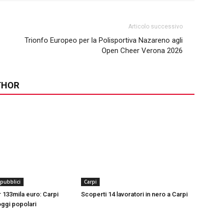
Articolo successivo
Trionfo Europeo per la Polisportiva Nazareno agli
Open Cheer Verona 2026
THOR
 pubblici
Carpi
er 133mila euro: Carpi
Scoperti 14 lavoratori in nero a Carpi
oggi popolari