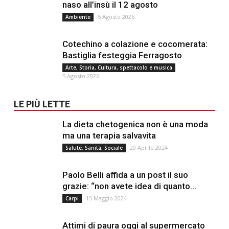
naso all’insù il 12 agosto
5 Agosto 2026
Ambiente
Cotechino a colazione e cocomerata:
Bastiglia festeggia Ferragosto
Arte, Storia, Cultura, spettacolo e musica
5 Agosto 2026
LE PIÙ LETTE
La dieta chetogenica non è una moda
ma una terapia salvavita
20 Aprile 2024
Salute, Sanità, Sociale
Paolo Belli affida a un post il suo
grazie: “non avete idea di quanto...
15 Maggio 2024
Carpi
Attimi di paura oggi al supermercato