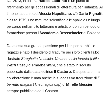
Dal 2013, la libreria
Radice-Labirinto
è un punto di
riferimento per gli appassionati di letteratura per l’infanzia. Al
timone, accanto ad
Alessia Napolitano
, c’è
Dario Pignatti
,
classe 1979, una maturità scientifica alle spalle e un lungo
percorso nell’ambito letterario e artistico, con un periodo di
formazione presso l’
Accademia Drosselmeier
di Bologna.
Da questa sua grande passione per i libri per bambini e
ragazzi è nato il desiderio di tradurre per i loro clienti l’albo
illustrato
Streghetta Nocciola. Un anno nella foresta
(
Little
Witch Hazel
)
di
Phoebe Wahl
, che è stato in seguito
pubblicato dalla casa editrice
Il Castoro
. Da questa prima
collaborazione è nata anche la successiva traduzione di
Il
berretto magico
(
The magica cap
) di
Mirelle Messier
,
sempre pubblicato da Il Castoro.