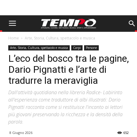
Home
Arte, Storia, Cultura, spettacolo e musica
Arte, Storia, Cultura, spettacolo e musica
Carpi
Persone
L’eco del bosco tra le pagine,
Dario Pignatti e l’arte di
tradurre la meraviglia
Dall'attività quotidiana nella libreria Radice- Labirinto
all'esperienza come traduttore di albi illustrati: Dario
Pignatti racconta come si restituisce l'incanto ai lettori
più giovani preservando la ricchezza e la densità della
parola.
8 Giugno 2026
652