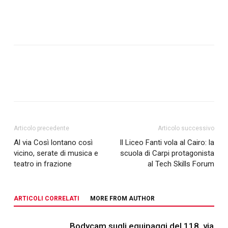
Articolo precedente
Articolo successivo
Al via Così lontano così
Il Liceo Fanti vola al Cairo: la
vicino, serate di musica e
scuola di Carpi protagonista
teatro in frazione
al Tech Skills Forum
ARTICOLI CORRELATI
MORE FROM AUTHOR
Bodycam sugli equipaggi del 118, via