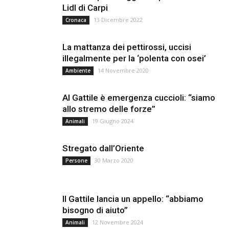
Lidl di Carpi
13 Dicembre 2022
Cronaca
La mattanza dei pettirossi, uccisi
illegalmente per la ‘polenta con osei’
14 Novembre 2020
Ambiente
Al Gattile è emergenza cuccioli: “siamo
allo stremo delle forze”
19 Giugno 2024
Animali
Stregato dall’Oriente
30 Marzo 2020
Persone
Il Gattile lancia un appello: “abbiamo
bisogno di aiuto”
12 Novembre 2024
Animali