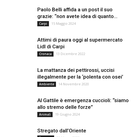
Paolo Belli affida a un post il suo
grazie: “non avete idea di quanto...
15 Maggio 2024
Carpi
Attimi di paura oggi al supermercato
Lidl di Carpi
13 Dicembre 2022
Cronaca
La mattanza dei pettirossi, uccisi
illegalmente per la ‘polenta con osei’
14 Novembre 2020
Ambiente
Al Gattile è emergenza cuccioli: “siamo
allo stremo delle forze”
19 Giugno 2024
Animali
Stregato dall’Oriente