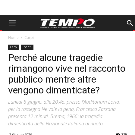
Home
Carpi
Carpi
Eventi
Perché alcune tragedie
rimangono vive nel racconto
pubblico mentre altre
vengono dimenticate?
Lunedì 8 giugno, alle 20.45, presso l’Auditorium Loria,
per la rassegna Ne vale la pena, Francesco Zarzana
presenta 12 minuti. Brema, 1966: la tragedia
dimenticata della Nazionale italiana di nuoto.
3 Giugno 2026
279