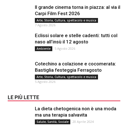
Il grande cinema torna in piazza: al via il
Carpi Film Fest 2026
Arte, Storia, Cultura, spettacolo e musica
7 Agosto 2026
Eclissi solare e stelle cadenti: tutti col
naso all’insù il 12 agosto
5 Agosto 2026
Ambiente
Cotechino a colazione e cocomerata:
Bastiglia festeggia Ferragosto
Arte, Storia, Cultura, spettacolo e musica
5 Agosto 2026
LE PIÙ LETTE
La dieta chetogenica non è una moda
ma una terapia salvavita
20 Aprile 2024
Salute, Sanità, Sociale