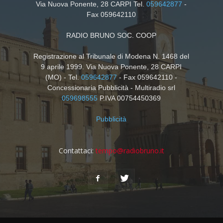
Via Nuova Ponente, 28 CARPI Tel.
059642877
-
Fax 059642110
RADIO BRUNO SOC. COOP
Registrazione al Tribunale di Modena N. 1468 del
9 aprile 1999. Via Nuova Ponente, 28 CARPI
(MO) - Tel.
059642877
- Fax 059642110 -
Concessionaria Pubblicità - Multiradio srl
059698555
P.IVA 00754450369
Pubblicità
Contattaci:
tempo@radiobruno.it