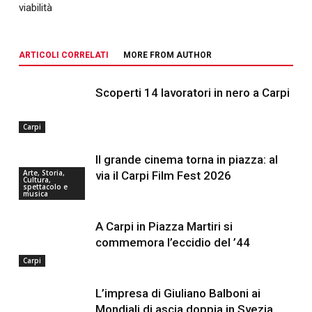
viabilità
ARTICOLI CORRELATI
MORE FROM AUTHOR
Scoperti 14 lavoratori in nero a Carpi
Carpi
Il grande cinema torna in piazza: al
Arte, Storia,
via il Carpi Film Fest 2026
Cultura,
spettacolo e
musica
A Carpi in Piazza Martiri si
commemora l’eccidio del ’44
Carpi
L’impresa di Giuliano Balboni ai
Mondiali di ascia doppia in Svezia