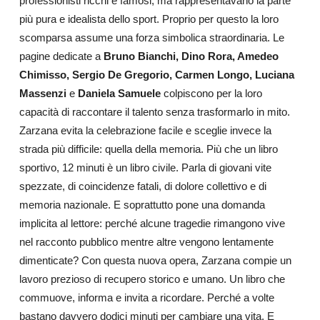
professionisti ricchi e famosi, ma rappresentavano la parte
più pura e idealista dello sport. Proprio per questo la loro
scomparsa assume una forza simbolica straordinaria. Le
pagine dedicate a
Bruno Bianchi, Dino Rora, Amedeo
Chimisso, Sergio De Gregorio, Carmen Longo, Luciana
Massenzi
e
Daniela Samuele
colpiscono per la loro
capacità di raccontare il talento senza trasformarlo in mito.
Zarzana evita la celebrazione facile e sceglie invece la
strada più difficile: quella della memoria. Più che un libro
sportivo, 12 minuti è un libro civile. Parla di giovani vite
spezzate, di coincidenze fatali, di dolore collettivo e di
memoria nazionale. E soprattutto pone una domanda
implicita al lettore: perché alcune tragedie rimangono vive
nel racconto pubblico mentre altre vengono lentamente
dimenticate? Con questa nuova opera, Zarzana compie un
lavoro prezioso di recupero storico e umano. Un libro che
commuove, informa e invita a ricordare. Perché a volte
bastano davvero dodici minuti per cambiare una vita. E