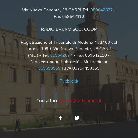
Via Nuova Ponente, 28 CARPI Tel.
059642877
-
Fax 059642110
RADIO BRUNO SOC. COOP
Registrazione al Tribunale di Modena N. 1468 del
9 aprile 1999. Via Nuova Ponente, 28 CARPI
(MO) - Tel.
059642877
- Fax 059642110 -
Concessionaria Pubblicità - Multiradio srl
059698555
P.IVA 00754450369
Pubblicità
Contattaci:
tempo@radiobruno.it