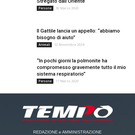
Stregato dall’Oriente
30 Marzo 2020
Persone
Il Gattile lancia un appello: “abbiamo
bisogno di aiuto”
12 Novembre 2024
Animali
“In pochi giorni la polmonite ha
compromesso gravemente tutto il mio
sistema respiratorio”
17 Marzo 2020
Persone
REDAZIONE e AMMINISTRAZIONE