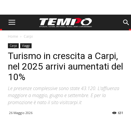
Home
Carpi
Carpi
Viaggi
Turismo in crescita a Carpi,
nel 2025 arrivi aumentati del
10%
Le presenze complessive sono state 43.120. L’affluenza
maggiore a maggio, giugno e settembre. E per la
promozione è nato il sito visitcarpi.it
26 Maggio 2026
631