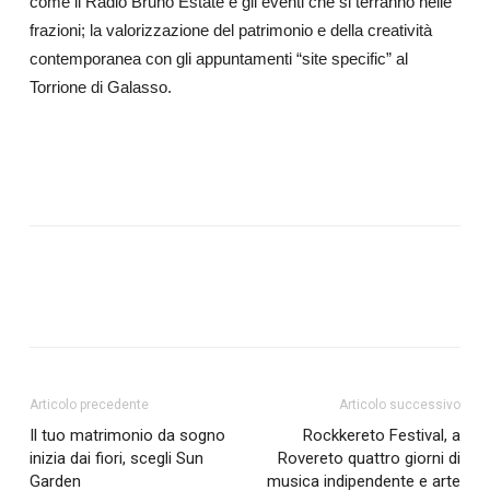
come il Radio Bruno Estate e gli eventi che si terranno nelle
frazioni; la valorizzazione del patrimonio e della creatività
contemporanea con gli appuntamenti “site specific” al
Torrione di Galasso.
Articolo precedente
Articolo successivo
Il tuo matrimonio da sogno
Rockkereto Festival, a
inizia dai fiori, scegli Sun
Rovereto quattro giorni di
Garden
musica indipendente e arte