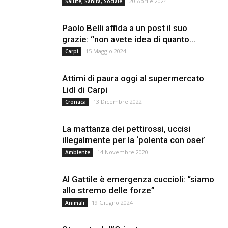
20 Aprile 2024
Salute, Sanità, Sociale
Paolo Belli affida a un post il suo
grazie: “non avete idea di quanto...
15 Maggio 2024
Carpi
Attimi di paura oggi al supermercato
Lidl di Carpi
13 Dicembre 2022
Cronaca
La mattanza dei pettirossi, uccisi
illegalmente per la ‘polenta con osei’
14 Novembre 2020
Ambiente
Al Gattile è emergenza cuccioli: “siamo
allo stremo delle forze”
19 Giugno 2024
Animali