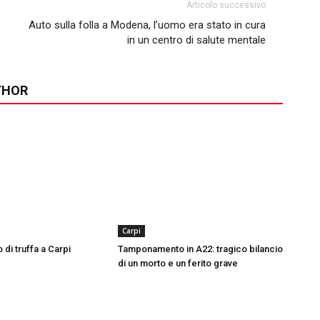
Articolo successivo
Auto sulla folla a Modena, l’uomo era stato in cura
in un centro di salute mentale
THOR
Carpi
 di truffa a Carpi
Tamponamento in A22: tragico bilancio
di un morto e un ferito grave