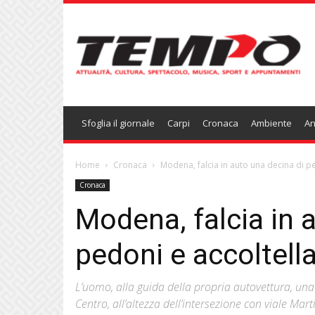
Temponews
Sfoglia il giornale
Carpi
Cronaca
Ambiente
An
Home
Cronaca
Modena, falcia in auto una decina di p
Cronaca
Modena, falcia in 
pedoni e accoltell
L’uomo, alla guida della propria autovettura, una
Centro, all’altezza dell’intersezione con viale Mart