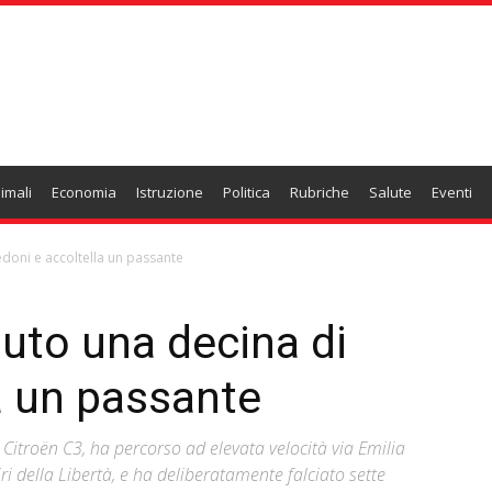
imali
Economia
Istruzione
Politica
Rubriche
Salute
Eventi
edoni e accoltella un passante
auto una decina di
a un passante
 Citroën C3, ha percorso ad elevata velocità via Emilia
iri della Libertà, e ha deliberatamente falciato sette