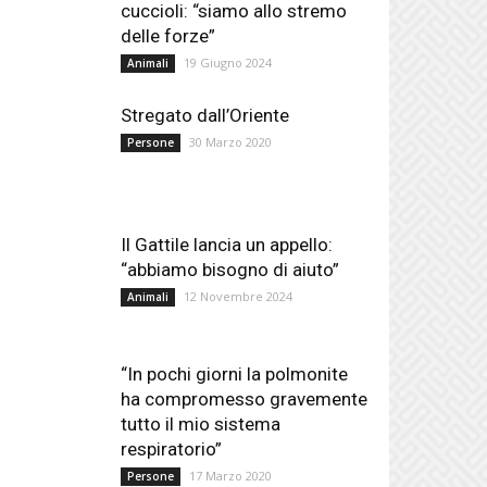
cuccioli: “siamo allo stremo
delle forze”
19 Giugno 2024
Animali
Stregato dall’Oriente
30 Marzo 2020
Persone
Il Gattile lancia un appello:
“abbiamo bisogno di aiuto”
12 Novembre 2024
Animali
“In pochi giorni la polmonite
ha compromesso gravemente
tutto il mio sistema
respiratorio”
17 Marzo 2020
Persone