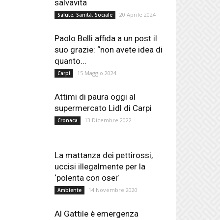
salvavita
20 Aprile 2024
Salute, Sanità, Sociale
Paolo Belli affida a un post il
suo grazie: “non avete idea di
quanto...
15 Maggio 2024
Carpi
Attimi di paura oggi al
supermercato Lidl di Carpi
13 Dicembre 2022
Cronaca
La mattanza dei pettirossi,
uccisi illegalmente per la
‘polenta con osei’
14 Novembre 2020
Ambiente
Al Gattile è emergenza