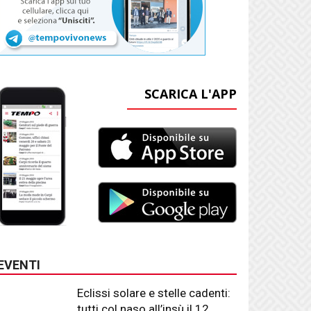
SCARICA L'APP
EVENTI
Eclissi solare e stelle cadenti:
tutti col naso all’insù il 12