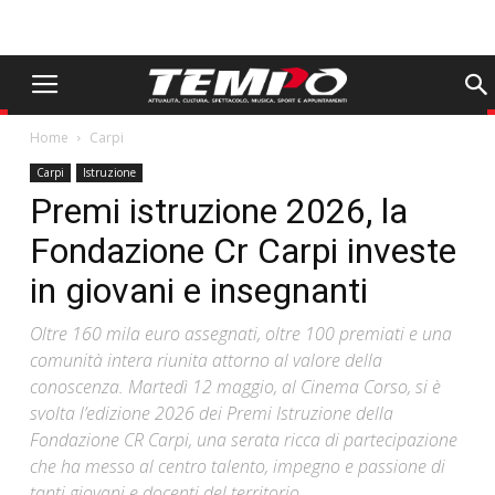
Home
Carpi
Carpi
Istruzione
Premi istruzione 2026, la
Fondazione Cr Carpi investe
in giovani e insegnanti
Oltre 160 mila euro assegnati, oltre 100 premiati e una
comunità intera riunita attorno al valore della
conoscenza. Martedì 12 maggio, al Cinema Corso, si è
svolta l’edizione 2026 dei Premi Istruzione della
Fondazione CR Carpi, una serata ricca di partecipazione
che ha messo al centro talento, impegno e passione di
tanti giovani e docenti del territorio.