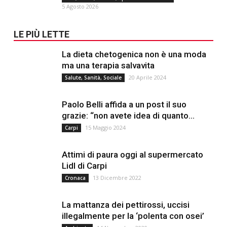
5 Agosto 2026
LE PIÙ LETTE
La dieta chetogenica non è una moda
ma una terapia salvavita
20 Aprile 2024
Salute, Sanità, Sociale
Paolo Belli affida a un post il suo
grazie: “non avete idea di quanto...
15 Maggio 2024
Carpi
Attimi di paura oggi al supermercato
Lidl di Carpi
13 Dicembre 2022
Cronaca
La mattanza dei pettirossi, uccisi
illegalmente per la ‘polenta con osei’