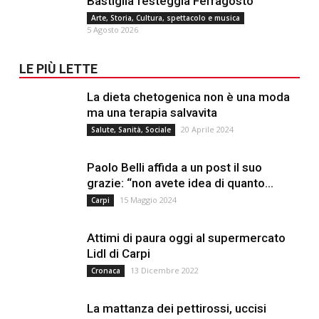
Bastiglia festeggia Ferragosto
Arte, Storia, Cultura, spettacolo e musica
5 Agosto 2026
LE PIÙ LETTE
La dieta chetogenica non è una moda
ma una terapia salvavita
20 Aprile 2024
Salute, Sanità, Sociale
Paolo Belli affida a un post il suo
grazie: “non avete idea di quanto...
15 Maggio 2024
Carpi
Attimi di paura oggi al supermercato
Lidl di Carpi
13 Dicembre 2022
Cronaca
La mattanza dei pettirossi, uccisi