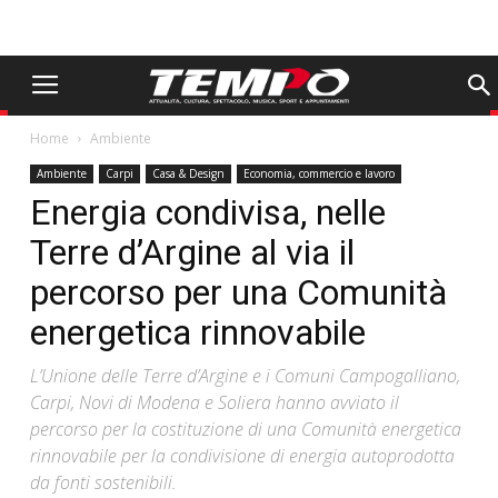
Home
Ambiente
Ambiente
Carpi
Casa & Design
Economia, commercio e lavoro
Energia condivisa, nelle
Terre d’Argine al via il
percorso per una Comunità
energetica rinnovabile
L’Unione delle Terre d’Argine e i Comuni Campogalliano,
Carpi, Novi di Modena e Soliera hanno avviato il
percorso per la costituzione di una Comunità energetica
rinnovabile per la condivisione di energia autoprodotta
da fonti sostenibili.