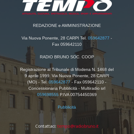
REDAZIONE e AMMINISTRAZIONE
Via Nuova Ponente, 28 CARPI Tel.
059642877
-
Fax 059642110
RADIO BRUNO SOC. COOP
Registrazione al Tribunale di Modena N. 1468 del
9 aprile 1999. Via Nuova Ponente, 28 CARPI
(MO) - Tel.
059642877
- Fax 059642110 -
Concessionaria Pubblicità - Multiradio srl
059698555
P.IVA 00754450369
Pubblicità
Contattaci:
tempo@radiobruno.it