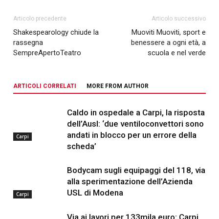
Articolo precedente
Articolo successivo
Shakespearology chiude la
Muoviti Muoviti, sport e
rassegna
benessere a ogni età, a
SempreApertoTeatro
scuola e nel verde
ARTICOLI CORRELATI
MORE FROM AUTHOR
Caldo in ospedale a Carpi, la risposta
dell’Ausl: ‘due ventiloconvettori sono
andati in blocco per un errore della
Carpi
scheda’
Bodycam sugli equipaggi del 118, via
alla sperimentazione dell’Azienda
USL di Modena
Carpi
Via ai lavori per 133mila euro: Carpi