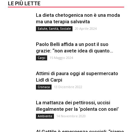
LE PIÙ LETTE
La dieta chetogenica non è una moda
ma una terapia salvavita
20 Aprile 2024
Salute, Sanità, Sociale
Paolo Belli affida a un post il suo
grazie: “non avete idea di quanto...
15 Maggio 2024
Carpi
Attimi di paura oggi al supermercato
Lidl di Carpi
13 Dicembre 2022
Cronaca
La mattanza dei pettirossi, uccisi
illegalmente per la ‘polenta con osei’
14 Novembre 2020
Ambiente
Al Gattile è emergenza cuccioli: “siamo