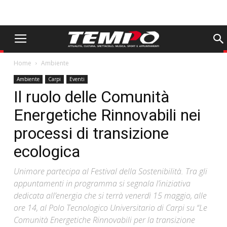
Home
Ambiente
Ambiente
Carpi
Eventi
Il ruolo delle Comunità
Energetiche Rinnovabili nei
processi di transizione
ecologica
Unimore partecipa al Festival della Sostenibilità. Tra gli
appuntamenti in programma si segnala l’iniziativa
dedicata all’energia che si terrà venerdì 15 maggio, alle
ore 14, al Polo Tecnologico Universitario di Carpi su “Le
Comunità Energetiche Rinnovabili per la transizione