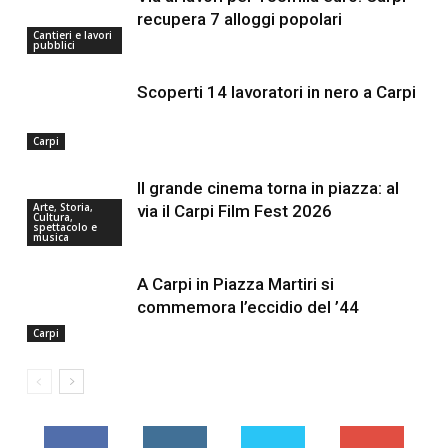
recupera 7 alloggi popolari
Cantieri e lavori
pubblici
Scoperti 14 lavoratori in nero a Carpi
Carpi
Il grande cinema torna in piazza: al
Arte, Storia,
via il Carpi Film Fest 2026
Cultura,
spettacolo e
musica
A Carpi in Piazza Martiri si
commemora l’eccidio del ’44
Carpi