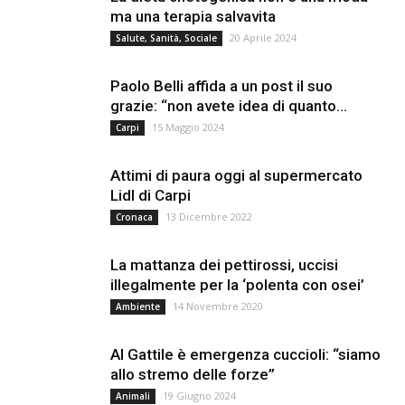
ma una terapia salvavita
20 Aprile 2024
Salute, Sanità, Sociale
Paolo Belli affida a un post il suo
grazie: “non avete idea di quanto...
15 Maggio 2024
Carpi
Attimi di paura oggi al supermercato
Lidl di Carpi
13 Dicembre 2022
Cronaca
La mattanza dei pettirossi, uccisi
illegalmente per la ‘polenta con osei’
14 Novembre 2020
Ambiente
Al Gattile è emergenza cuccioli: “siamo
allo stremo delle forze”
19 Giugno 2024
Animali