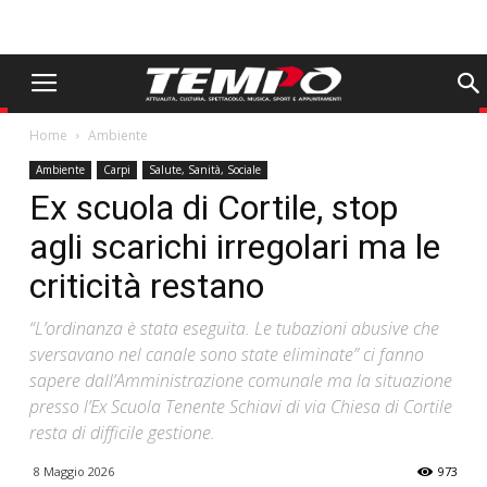
Home
Ambiente
Ambiente
Carpi
Salute, Sanità, Sociale
Ex scuola di Cortile, stop
agli scarichi irregolari ma le
criticità restano
“L’ordinanza è stata eseguita. Le tubazioni abusive che
sversavano nel canale sono state eliminate” ci fanno
sapere dall’Amministrazione comunale ma la situazione
presso l’Ex Scuola Tenente Schiavi di via Chiesa di Cortile
resta di difficile gestione.
8 Maggio 2026
973