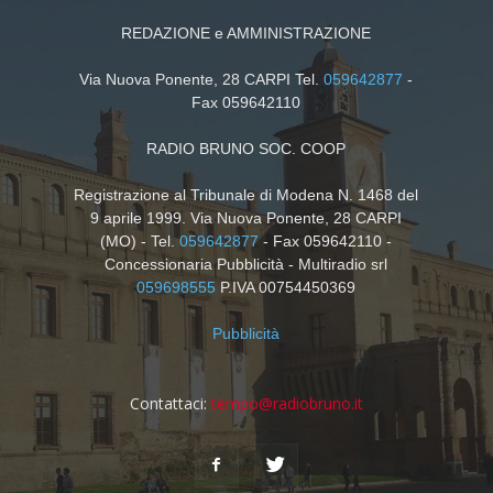
REDAZIONE e AMMINISTRAZIONE
Via Nuova Ponente, 28 CARPI Tel.
059642877
-
Fax 059642110
RADIO BRUNO SOC. COOP
Registrazione al Tribunale di Modena N. 1468 del
9 aprile 1999. Via Nuova Ponente, 28 CARPI
(MO) - Tel.
059642877
- Fax 059642110 -
Concessionaria Pubblicità - Multiradio srl
059698555
P.IVA 00754450369
Pubblicità
Contattaci:
tempo@radiobruno.it