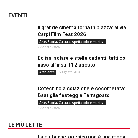
EVENTI
Il grande cinema torna in piazza: al via il
Carpi Film Fest 2026
Arte, Storia, Cultura, spettacolo e musica
7 Agosto 2026
Eclissi solare e stelle cadenti: tutti col
naso all’insù il 12 agosto
5 Agosto 2026
Ambiente
Cotechino a colazione e cocomerata:
Bastiglia festeggia Ferragosto
Arte, Storia, Cultura, spettacolo e musica
5 Agosto 2026
LE PIÙ LETTE
La dieta chetogenica non è una moda