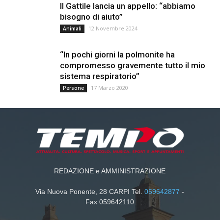
Il Gattile lancia un appello: “abbiamo
bisogno di aiuto”
12 Novembre 2024
Animali
“In pochi giorni la polmonite ha
compromesso gravemente tutto il mio
sistema respiratorio”
17 Marzo 2020
Persone
REDAZIONE e AMMINISTRAZIONE
Via Nuova Ponente, 28 CARPI Tel.
059642877
-
Fax 059642110