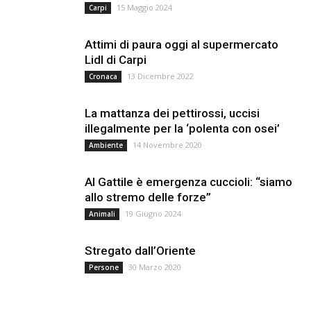
15 Maggio 2024
Carpi
Attimi di paura oggi al supermercato
Lidl di Carpi
13 Dicembre 2022
Cronaca
La mattanza dei pettirossi, uccisi
illegalmente per la ‘polenta con osei’
14 Novembre 2020
Ambiente
Al Gattile è emergenza cuccioli: “siamo
allo stremo delle forze”
19 Giugno 2024
Animali
Stregato dall’Oriente
30 Marzo 2020
Persone