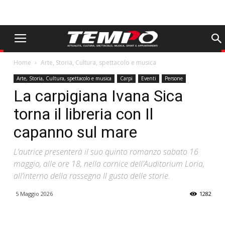
Home
Arte, Storia, Cultura, spettacolo e musica
Arte, Storia, Cultura, spettacolo e musica
Carpi
Eventi
Persone
La carpigiana Ivana Sica
torna il libreria con Il
capanno sul mare
L’autrice presenterà il suo quinto romanzo sabato 16
maggio, alle ore 18, nella cornice dell’Auditorium Loria,
all’interno della rassegna Il gusto delle storie.
5 Maggio 2026
1282