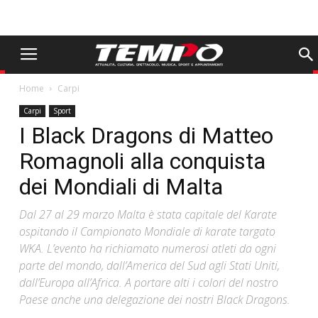
Home
Carpi
Carpi
Sport
I Black Dragons di Matteo
Romagnoli alla conquista
dei Mondiali di Malta
Dal 27 al 29 marzo Malta è stata capitale del Karate
ospitando il Campionato Mondiale di karate targato
WKA. L’evento ha richiamato numerosi atleti da ogni
parte del mondo, dall’America del Sud agli Stati Uniti,
dall’Europa all’Africa. A portare alti i colori del nostro
Paese anche una delegazione dei nostri Black Dragons.