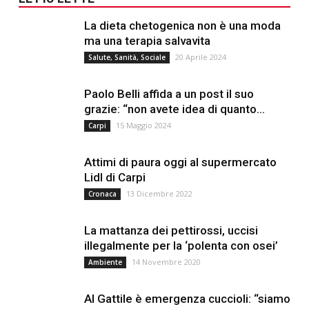
La dieta chetogenica non è una moda
ma una terapia salvavita
20 Aprile 2024
Salute, Sanità, Sociale
Paolo Belli affida a un post il suo
grazie: “non avete idea di quanto...
15 Maggio 2024
Carpi
Attimi di paura oggi al supermercato
Lidl di Carpi
13 Dicembre 2022
Cronaca
La mattanza dei pettirossi, uccisi
illegalmente per la ‘polenta con osei’
14 Novembre 2020
Ambiente
Al Gattile è emergenza cuccioli: “siamo