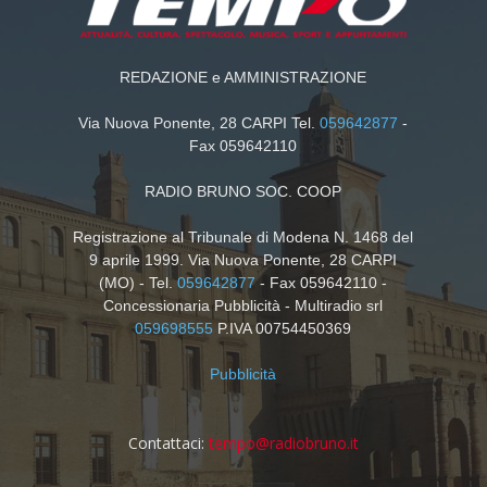
REDAZIONE e AMMINISTRAZIONE
Via Nuova Ponente, 28 CARPI Tel.
059642877
-
Fax 059642110
RADIO BRUNO SOC. COOP
Registrazione al Tribunale di Modena N. 1468 del
9 aprile 1999. Via Nuova Ponente, 28 CARPI
(MO) - Tel.
059642877
- Fax 059642110 -
Concessionaria Pubblicità - Multiradio srl
059698555
P.IVA 00754450369
Pubblicità
Contattaci:
tempo@radiobruno.it