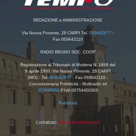
REDAZIONE e AMMINISTRAZIONE
Via Nuova Ponente, 28 CARPI Tel.
059642877
-
Fax 059642110
RADIO BRUNO SOC. COOP
Registrazione al Tribunale di Modena N. 1468 del
9 aprile 1999. Via Nuova Ponente, 28 CARPI
(MO) - Tel.
059642877
- Fax 059642110 -
Concessionaria Pubblicità - Multiradio srl
059698555
P.IVA 00754450369
Pubblicità
Contattaci:
tempo@radiobruno.it