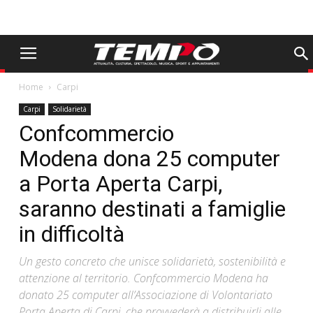
Home
Carpi
Carpi
Solidarietà
Confcommercio
Modena dona 25 computer
a Porta Aperta Carpi,
saranno destinati a famiglie
in difficoltà
Un gesto concreto che unisce solidarietà, sostenibilità e
attenzione al territorio. Confcommercio Modena ha
donato 25 computer all’Associazione di Volontariato
Porta Aperta di Carpi, che provvederà a distribuirli alle