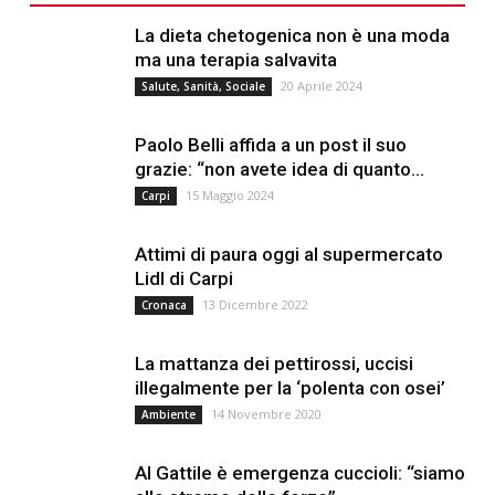
La dieta chetogenica non è una moda
ma una terapia salvavita
20 Aprile 2024
Salute, Sanità, Sociale
Paolo Belli affida a un post il suo
grazie: “non avete idea di quanto...
15 Maggio 2024
Carpi
Attimi di paura oggi al supermercato
Lidl di Carpi
13 Dicembre 2022
Cronaca
La mattanza dei pettirossi, uccisi
illegalmente per la ‘polenta con osei’
14 Novembre 2020
Ambiente
Al Gattile è emergenza cuccioli: “siamo