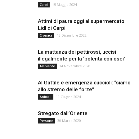
15 Maggio 2024
Carpi
Attimi di paura oggi al supermercato
Lidl di Carpi
13 Dicembre 2022
Cronaca
La mattanza dei pettirossi, uccisi
illegalmente per la ‘polenta con osei’
14 Novembre 2020
Ambiente
Al Gattile è emergenza cuccioli: “siamo
allo stremo delle forze”
19 Giugno 2024
Animali
Stregato dall’Oriente
30 Marzo 2020
Persone