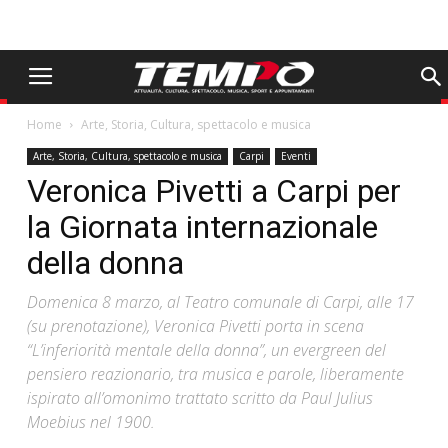
Home
Arte, Storia, Cultura, spettacolo e musica
Arte, Storia, Cultura, spettacolo e musica
Carpi
Eventi
Veronica Pivetti a Carpi per
la Giornata internazionale
della donna
Domenica 8 marzo, al Teatro comunale di Carpi, alle 17
(su prenotazione), Veronica Pivetti porta in scena
“L’inferiorità mentale della donna”, un evergreen del
pensiero reazionario, tra musica e parole, liberamente
ispirato all’omonimo trattato scritto da Paul Julius
Moebius nel 1900.