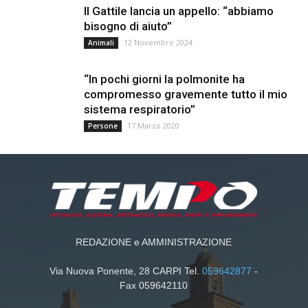
Il Gattile lancia un appello: “abbiamo
bisogno di aiuto”
12 Novembre 2024
Animali
“In pochi giorni la polmonite ha
compromesso gravemente tutto il mio
sistema respiratorio”
17 Marzo 2020
Persone
REDAZIONE e AMMINISTRAZIONE
Via Nuova Ponente, 28 CARPI Tel.
059642877
-
Fax 059642110