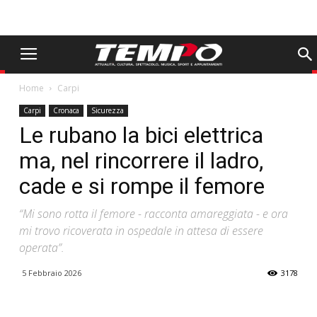
Home
Carpi
Carpi
Cronaca
Sicurezza
Le rubano la bici elettrica
ma, nel rincorrere il ladro,
cade e si rompe il femore
“Mi sono rotta il femore - racconta amareggiata - e ora
mi trovo ricoverata in ospedale in attesa di essere
operata”.
5 Febbraio 2026
3178