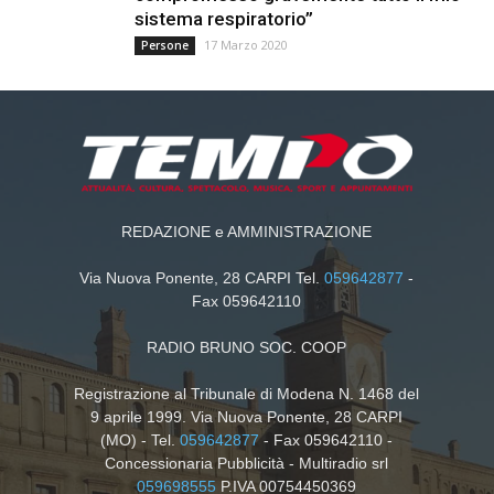
sistema respiratorio”
17 Marzo 2020
Persone
REDAZIONE e AMMINISTRAZIONE
Via Nuova Ponente, 28 CARPI Tel.
059642877
-
Fax 059642110
RADIO BRUNO SOC. COOP
Registrazione al Tribunale di Modena N. 1468 del
9 aprile 1999. Via Nuova Ponente, 28 CARPI
(MO) - Tel.
059642877
- Fax 059642110 -
Concessionaria Pubblicità - Multiradio srl
059698555
P.IVA 00754450369