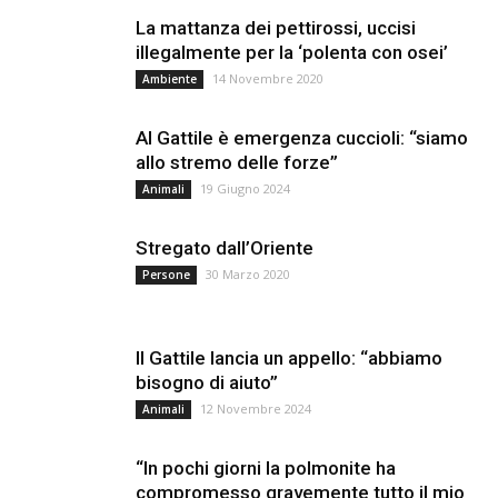
La mattanza dei pettirossi, uccisi
illegalmente per la ‘polenta con osei’
14 Novembre 2020
Ambiente
Al Gattile è emergenza cuccioli: “siamo
allo stremo delle forze”
19 Giugno 2024
Animali
Stregato dall’Oriente
30 Marzo 2020
Persone
Il Gattile lancia un appello: “abbiamo
bisogno di aiuto”
12 Novembre 2024
Animali
“In pochi giorni la polmonite ha
compromesso gravemente tutto il mio