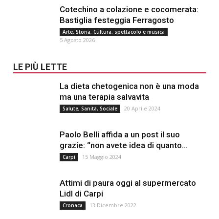
Cotechino a colazione e cocomerata:
Bastiglia festeggia Ferragosto
Arte, Storia, Cultura, spettacolo e musica
5 Agosto 2026
LE PIÙ LETTE
La dieta chetogenica non è una moda
ma una terapia salvavita
20 Aprile 2024
Salute, Sanità, Sociale
Paolo Belli affida a un post il suo
grazie: “non avete idea di quanto...
15 Maggio 2024
Carpi
Attimi di paura oggi al supermercato
Lidl di Carpi
13 Dicembre 2022
Cronaca