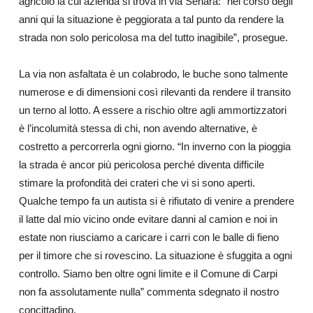
agricolo la cui azienda si trova in via Senara: “nel corso degli
anni qui la situazione è peggiorata a tal punto da rendere la
strada non solo pericolosa ma del tutto inagibile”, prosegue.
La via non asfaltata è un colabrodo, le buche sono talmente
numerose e di dimensioni così rilevanti da rendere il transito
un terno al lotto. A essere a rischio oltre agli ammortizzatori
è l’incolumità stessa di chi, non avendo alternative, è
costretto a percorrerla ogni giorno. “In inverno con la pioggia
la strada è ancor più pericolosa perché diventa difficile
stimare la profondità dei crateri che vi si sono aperti.
Qualche tempo fa un autista si è rifiutato di venire a prendere
il latte dal mio vicino onde evitare danni al camion e noi in
estate non riusciamo a caricare i carri con le balle di fieno
per il timore che si rovescino. La situazione è sfuggita a ogni
controllo. Siamo ben oltre ogni limite e il Comune di Carpi
non fa assolutamente nulla” commenta sdegnato il nostro
concittadino.