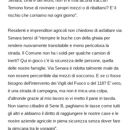
Senara, Grilli e dei Morti, non vi è mai alcuna traccia?
Temono forse di rovinare i propri mezzi o di ribaltarsi? E’ il
rischio che corriamo noi ogni giorno”.
Residenti e imprenditori agricoli non chiedono di asfaltare via
Senara bensì di “riempire le buche con della ghiaia per
rendere nuovamente transitabile e meno pericolosa la
strada. Il Comune non ha i soldi per qualche camion di
inerti? Qui in gioco c’è la sicurezza delle persone, quella
delle nostre famiglie. Via Senara è ridotta talmente male da
non essere percorribile dai mezzi di soccorso. E se ci fosse
bisogno dell’intervento dei Vigili del Fuoco o del 118? E’ vero,
è una strada di campagna, ma non è mica una colpa,
d’altronde grazie al mio lavoro io vi metto il pane in tavola.
Non siamo cittadini di Serie B, paghiamo le tasse come tutti
gli altri e abbiamo il diritto di raggiungere le nostre case e le
nostre aziende agricole in piena sicurezza senza dover fare
la gimcana tra le voragini”.