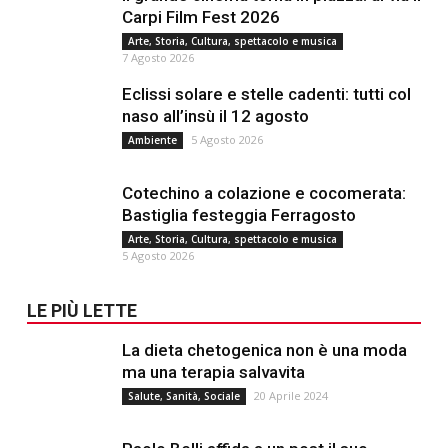
Carpi Film Fest 2026
Arte, Storia, Cultura, spettacolo e musica
7 Agosto 2026
Eclissi solare e stelle cadenti: tutti col
naso all’insù il 12 agosto
5 Agosto 2026
Ambiente
Cotechino a colazione e cocomerata:
Bastiglia festeggia Ferragosto
Arte, Storia, Cultura, spettacolo e musica
5 Agosto 2026
LE PIÙ LETTE
La dieta chetogenica non è una moda
ma una terapia salvavita
20 Aprile 2024
Salute, Sanità, Sociale