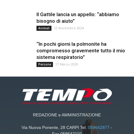
Il Gattile lancia un appello: “abbiamo
bisogno di aiuto”
12 Novembre 2024
Animali
“In pochi giorni la polmonite ha
compromesso gravemente tutto il mio
sistema respiratorio”
17 Marzo 2020
Persone
REDAZIONE e AMMINISTRAZIONE
Via Nuova Ponente, 28 CARPI Tel.
059642877
-
Fax 059642110