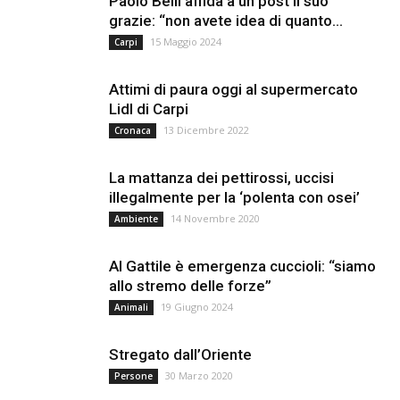
Paolo Belli affida a un post il suo
grazie: “non avete idea di quanto...
15 Maggio 2024
Carpi
Attimi di paura oggi al supermercato
Lidl di Carpi
13 Dicembre 2022
Cronaca
La mattanza dei pettirossi, uccisi
illegalmente per la ‘polenta con osei’
14 Novembre 2020
Ambiente
Al Gattile è emergenza cuccioli: “siamo
allo stremo delle forze”
19 Giugno 2024
Animali
Stregato dall’Oriente
30 Marzo 2020
Persone