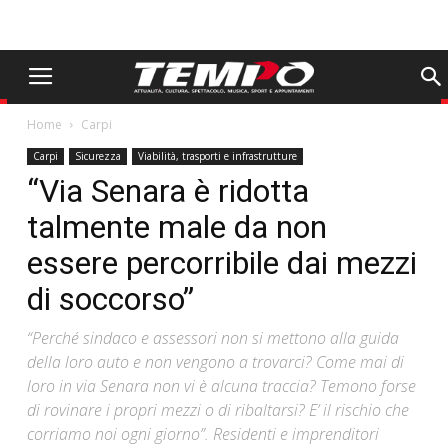
Home
Carpi
Carpi
Sicurezza
Viabilità, trasporti e infrastrutture
“Via Senara è ridotta
talmente male da non
essere percorribile dai mezzi
di soccorso”
“Perché sindaco e assessori non si mettono alla guida
della loro auto e non vengono a trovarci? Come mai di
loro in via Senara non vi è alcuna traccia? Temono forse
di rovinare i propri mezzi o di ribaltarsi? E’ il rischio che
corriamo noi ogni giorno”. Residenti e imprenditori