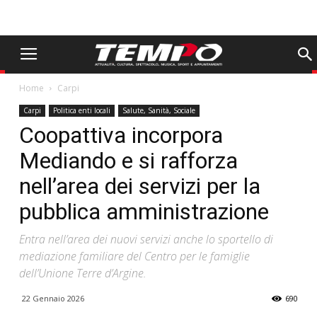
Home
Carpi
Carpi
Politica enti locali
Salute, Sanità, Sociale
Coopattiva incorpora
Mediando e si rafforza
nell’area dei servizi per la
pubblica amministrazione
Entra nell’area dei nuovi servizi anche lo sportello di
mediazione familiare del Centro per le famiglie
dell’Unione Terre d’Argine.
22 Gennaio 2026
690