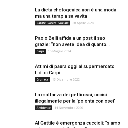
La dieta chetogenica non è una moda
ma una terapia salvavita
20 Aprile 2024
Salute, Sanità, Sociale
Paolo Belli affida a un post il suo
grazie: “non avete idea di quanto...
15 Maggio 2024
Carpi
Attimi di paura oggi al supermercato
Lidl di Carpi
13 Dicembre 2022
Cronaca
La mattanza dei pettirossi, uccisi
illegalmente per la ‘polenta con osei’
14 Novembre 2020
Ambiente
Al Gattile è emergenza cuccioli: “siamo