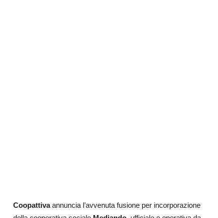
Coopattiva
annuncia l’avvenuta fusione per incorporazione
della cooperativa sociale
Mediando
, ufficiale e operativa da