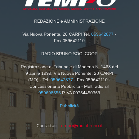
REDAZIONE e AMMINISTRAZIONE
Via Nuova Ponente, 28 CARPI Tel.
059642877
-
Fax 059642110
RADIO BRUNO SOC. COOP
Registrazione al Tribunale di Modena N. 1468 del
9 aprile 1999. Via Nuova Ponente, 28 CARPI
(MO) - Tel.
059642877
- Fax 059642110 -
Concessionaria Pubblicità - Multiradio srl
059698555
P.IVA 00754450369
Pubblicità
Contattaci:
tempo@radiobruno.it